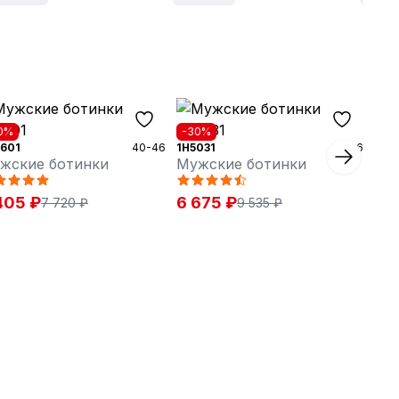
0%
-30%
601
40-46
1H5031
40-46
жские ботинки
Мужские ботинки
405 ₽
6 675 ₽
7 720 ₽
9 535 ₽