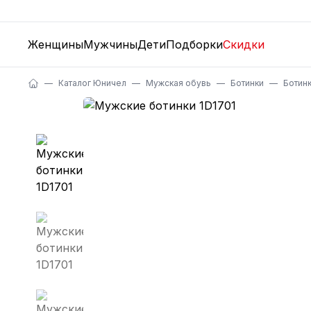
Женщины
Мужчины
Дети
Подборки
Скидки
Каталог Юничел
Мужская обувь
Ботинки
Ботин