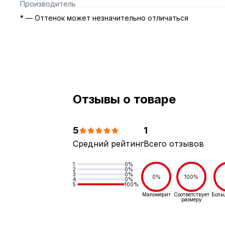
Производитель
* — Оттенок может незначительно отличаться
Отзывы о товаре
5
1
Средний рейтинг
Всего отзывов
1
0%
2
0%
3
0%
0%
100%
4
0%
5
100%
Маломерит
Соответствует
Боль
размеру