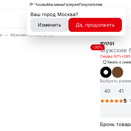
Москва
Магазины
Галерея
Покупателям
Ваш город
Москва
?
Изменить
Да, продолжить
ки
Мужские ботинки 1D1701
1D1701
-30%
Мужские 
Скидка 30%
+280
Узнать о сни
Выбрать разм
40
41
5
Бронь товар