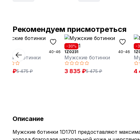
Рекомендуем присмотреться
30%
-30%
-
0232
40-46
1Z0231
40-46
1Z
ужские ботинки
Мужские ботинки
Му
 835 ₽
3 835 ₽
4 
5 475 ₽
5 475 ₽
Описание
Мужские ботинки 1D1701 предоставляют максима
холода благодаря натуральной коже и шерстяно