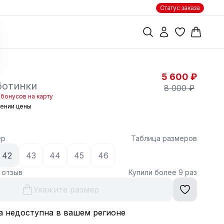
Статус заказа
5 600 ₽
ботинки
8 000 ₽
 бонусов на карту
жении цены
ер
Таблица размеров
42
43
44
45
46
1 отзыв
Купили более 9 раз
Укажите размер
а недоступна в вашем регионе