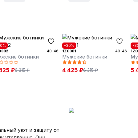
30%
-30%
-3
0382
40-46
1Z0381
40-46
1Z0
жские ботинки
Мужские ботинки
Му
425 ₽
4 425 ₽
5 
6 315 ₽
6 315 ₽
льный уют и защиту от
му утеплению. Они