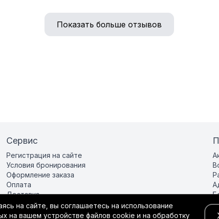
Показать больше отзывов
Сервис
П
Регистрация на сайте
А
Условия бронирования
В
Оформление заказа
Р
Оплата
А
Доставка
Б
Подарочная карта
Р
ясь на сайте, вы соглашаетесь на использование
Гарантия и возврат
К
х на вашем устройстве файлов cookie и на обработку