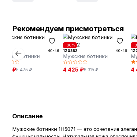
Рекомендуем присмотреться
30%
-30%
-
0231
40-46
1Z0382
40-46
1Z
ужские ботинки
Мужские ботинки
Му
 835 ₽
4 425 ₽
4 
5 475 ₽
6 315 ₽
Описание
Мужские ботинки 1H5071 — это сочетание элеган
функциональности. Натуральная кожа обеспечива