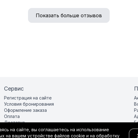
Показать больше отзывов
Сервис
П
Регистрация на сайте
А
Условия бронирования
В
Оформление заказа
Р
Оплата
А
Доставка
Б
Подарочная карта
Р
ясь на сайте, вы соглашаетесь на использование
Гарантия и возврат
К
х на вашем устройстве файлов cookie и на обработку