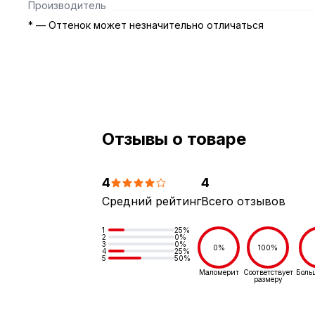
Производитель
* — Оттенок может незначительно отличаться
Отзывы о товаре
4
4
Средний рейтинг
Всего отзывов
1
25%
2
0%
3
0%
0%
100%
4
25%
5
50%
Маломерит
Соответствует
Боль
размеру