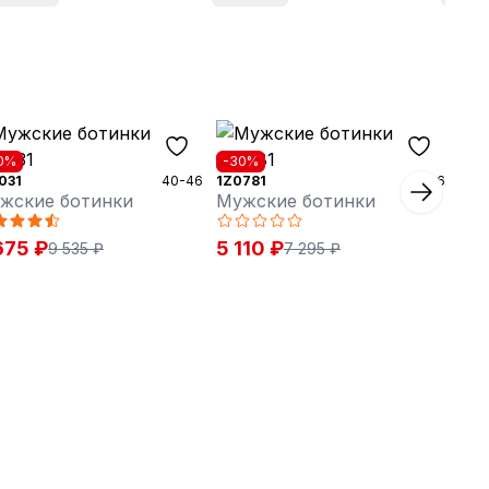
0%
-30%
031
40-46
1Z0781
40-46
жские ботинки
Мужские ботинки
675 ₽
5 110 ₽
9 535 ₽
7 295 ₽