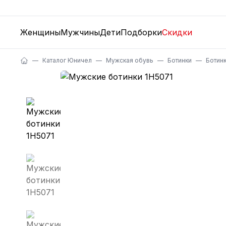
Женщины
Мужчины
Дети
Подборки
Скидки
Каталог Юничел
Мужская обувь
Ботинки
Ботин