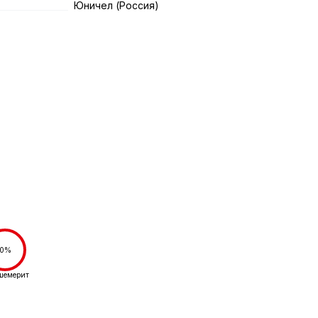
Юничел (Россия)
0%
шемерит