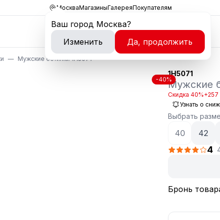
Москва
Магазины
Галерея
Покупателям
Ваш город
Москва
?
Изменить
Да, продолжить
ки
Мужские ботинки 1H5071
1H5071
-40%
Мужские 
Скидка 40%
+257 
Узнать о сни
Выбрать разм
40
42
4
Бронь товар