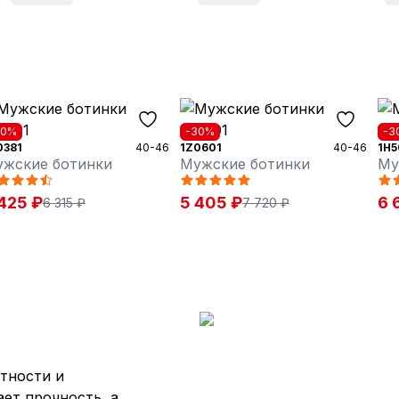
30%
-30%
-3
0381
40-46
1Z0601
40-46
1H5
жские ботинки
Мужские ботинки
Му
425 ₽
5 405 ₽
6 
6 315 ₽
7 720 ₽
тности и
ет прочность, а