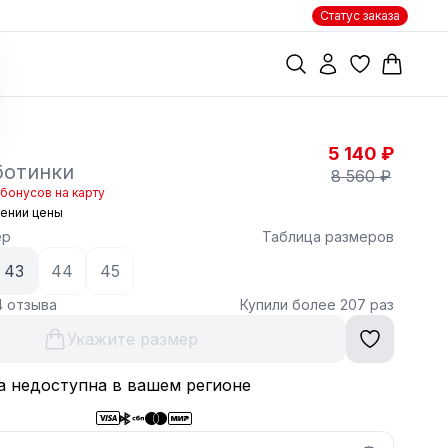
Статус заказа
5 140 ₽
ботинки
8 560 ₽
бонусов на карту
жении цены
ер
Таблица размеров
43
44
45
4 отзыва
Купили более 207 раз
Укажите размер
а недоступна в вашем регионе