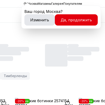
Москва
Магазины
Галерея
Покупателям
Ваш город
Москва
?
Изменить
Да, продолжить
Тимберленды
Новинка
-20%
Новинка
-20%