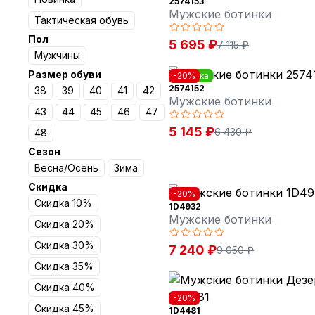
2574153
Мужские ботинки
Тактическая обувь
Пол
5 695 ₽
7 115 ₽
Мужчины
Размер обуви
Новинка
-20%
2574152
38
39
40
41
42
Мужские ботинки
43
44
45
46
47
5 145 ₽
6 430 ₽
48
Сезон
Весна/Осень
Зима
Скидка
-20%
Скидка 10%
1D4932
Мужские ботинки
Скидка 20%
Скидка 30%
7 240 ₽
9 050 ₽
Скидка 35%
Скидка 40%
-20%
Скидка 45%
1D4481