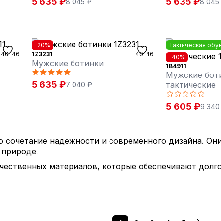
5 635 ₽
5 635 ₽
8 045 ₽
8 045
-20%
Тактическая обу
40-46
1Z3231
40-46
-40%
Мужские ботинки
1B4911
Мужские бот
5 635 ₽
тактические
7 040 ₽
5 605 ₽
9 340
 сочетание надежности и современного дизайна. Они
 природе.
чественных материалов, которые обеспечивают долго