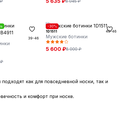
5 635 ₽
 ₽
8 045 ₽
вь
-30%
1D1511
40-46
Мужские ботинки
39-46
инки
5 600 ₽
8 000 ₽
 ₽
 подходят как для повседневной носки, так и
вечность и комфорт при носке.