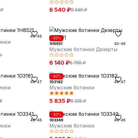
6 540 ₽
 ₽
9 340 ₽
40-46
-30%
инки
1H5931
40-46
Мужские ботинки Дезерты
₽
6 140 ₽
8 765 ₽
-30%
40-47
1D3182
40-47
инки
Мужские ботинки
5 835 ₽
 ₽
8 335 ₽
-30%
40-46
1D3349
40-46
инки
Мужские ботинки