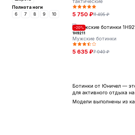
тактические
Полнота ноги
5 750 ₽
6
7
8
9
10
11 495 ₽
-20%
1H9211
Мужские ботинки
5 635 ₽
7 040 ₽
Ботинки от Юничел — это
для активного отдыха на
Модели выполнены из ка