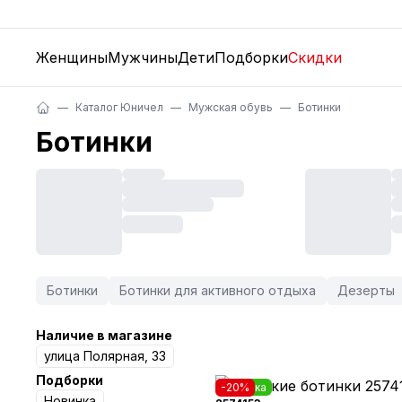
Женщины
Мужчины
Дети
Подборки
Скидки
Каталог Юничел
Мужская обувь
Ботинки
Ботинки
Ботинки
Ботинки для активного отдыха
Дезерты
Наличие в магазине
улица Полярная, 33
Подборки
Новинка
-20%
Новинка