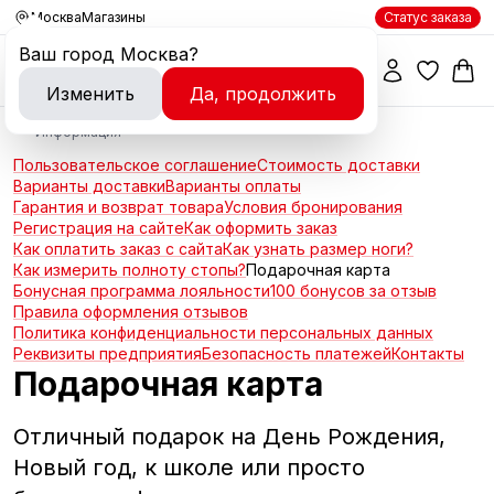
Москва
Магазины
Статус заказа
Ваш город
Москва
?
Изменить
Да, продолжить
Информация
Пользовательское соглашение
Стоимость доставки
Варианты доставки
Варианты оплаты
Гарантия и возврат товара
Условия бронирования
Регистрация на сайте
Как оформить заказ
Как оплатить заказ с сайта
Как узнать размер ноги?
Как измерить полноту стопы?
Подарочная карта
Бонусная программа лояльности
100 бонусов за отзыв
Правила оформления отзывов
Политика конфиденциальности персональных данных
Реквизиты предприятия
Безопасность платежей
Контакты
Подарочная карта
Отличный подарок на День Рождения,
Новый год, к школе или просто