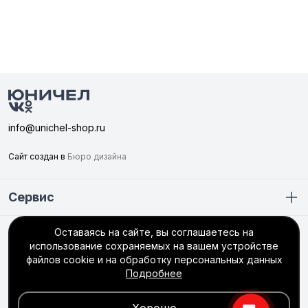
info@unichel-shop.ru
Сайт создан в
Бюро дизайна
Сервис
Оставаясь на сайте, вы соглашаетесь на
Покупателю
использование сохраняемых на вашем устройстве
+7 (351) 749-56-66
файлов cookie и на обработку персональных данных
Подробнее
интернет-магазин
пн–пт: 8:30 до 17:00 (МСК +2)
сб–вс: выходной