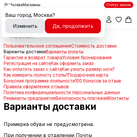
Москва
Магазины
Статус заказа
Ваш город
Москва
?
Изменить
Да, продолжить
Информация
Пользовательское соглашение
Стоимость доставки
Варианты доставки
Варианты оплаты
Гарантия и возврат товара
Условия бронирования
Регистрация на сайте
Как оформить заказ
Как оплатить заказ с сайта
Как узнать размер ноги?
Как измерить полноту стопы?
Подарочная карта
Бонусная программа лояльности
100 бонусов за отзыв
Правила оформления отзывов
Политика конфиденциальности персональных данных
Реквизиты предприятия
Безопасность платежей
Контакты
Варианты доставки
Примерка обуви не предусмотрена.
При получении в отделении Почты