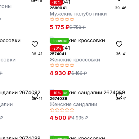
39-46
-10%
поны
2699041
39-46
Мужские полуботинки
₽
5 175 ₽
5 750 ₽
Новинка
-20%
36-41
2574041
36-41
ссовки
Женские кроссовки
4 930 ₽
 ₽
6 160 ₽
Новинка
-10%
35-41
2674089
35-41
далии
Женские сандалии
4 500 ₽
 ₽
4 995 ₽
Новинка