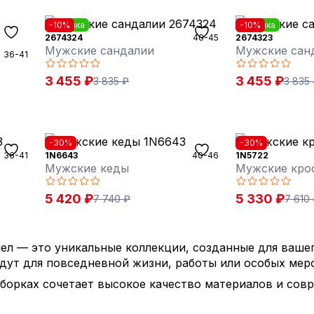
Новинка
-10%
Новинка
-10%
2674324
40-45
2674323
Мужские сандалии
Мужские сан
36-41
3 455 ₽
3 455 ₽
3 835 ₽
3 835
-30%
-30%
36-41
1N6643
40-46
1N5722
Мужские кеды
Мужские кро
5 420 ₽
5 330 ₽
7 740 ₽
7 610
л — это уникальные коллекции, созданные для вашег
дут для повседневной жизни, работы или особых мер
борках сочетает высокое качество материалов и совр