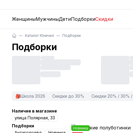
Женщины
Мужчины
Дети
Подборки
Скидки
Каталог Юничел
Подборки
Подборки
🎒Школа 2026
Скидки до 30%
Скидки 20% / 30% 
Наличие в магазине
улица Полярная, 33
Подборки
Новинка
Антигололёд
Новинка