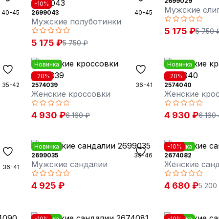
2699029
-10%
Мужские сли
40-45
2699043
40-45
Мужские полуботинки
5 175 ₽
5 750 
5 175 ₽
5 750 ₽
Новинка
Новинка
-20%
-20%
35-42
2574039
36-41
2574040
Женские кроссовки
Женские кро
4 930 ₽
4 930 ₽
6 160 ₽
6 160
Новинка
Новинка
-10%
2699035
39-46
2674082
Мужские сандалии
Женские сан
36-41
4 925 ₽
4 680 ₽
5 200
Новинка
-10%
Новинка
-10%