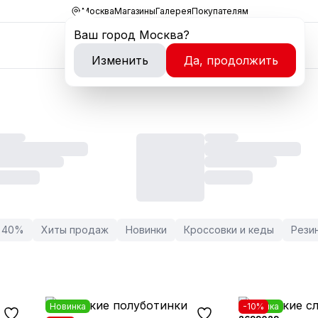
Москва
Магазины
Галерея
Покупателям
Ваш город
Москва
?
Изменить
Да, продолжить
/ 40%
Хиты продаж
Новинки
Кроссовки и кеды
Рези
Новинка
Новинка
-10%