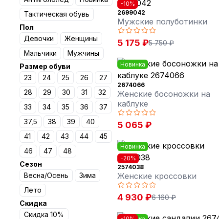
-10%
2699042
Тактическая обувь
Мужские полуботинки
Пол
Девочки
Женщины
5 175 ₽
5 750 ₽
Мальчики
Мужчины
Новинка
Размер обуви
23
24
25
26
27
2674066
28
29
30
31
32
Женские босоножки на
каблуке
33
34
35
36
37
37,5
38
39
40
5 065 ₽
41
42
43
44
45
Новинка
46
47
48
-20%
Сезон
2574038
Весна/Осень
Зима
Женские кроссовки
Лето
4 930 ₽
6 160 ₽
Скидка
Скидка 10%
Новинка
-10%