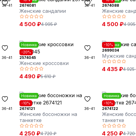
35-41
2674081
35-41
2674088
Женские сандалии
Женские сан
4 500 ₽
4 500 ₽
4 995 ₽
4 995
Новинка
Новинка
-10%
2699034
-20%
Мужские сан
36-41
2574045
36-41
Женские кроссовки
4 435 ₽
4 925
4 490 ₽
5 610 ₽
Новинка
Новинка
-10%
-10%
36-41
2674121
36-41
2674122
Женские босоножки на
Женские бос
танкетке
танкетке
4 250 ₽
4 250 ₽
4 720 ₽
4 720