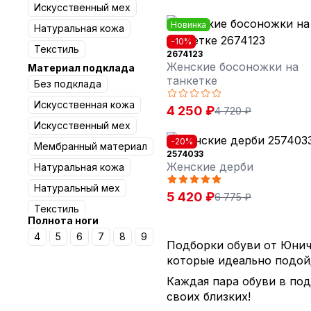
Искусственный мех
Новинка
Натуральная кожа
-10%
Текстиль
2674123
Женские босоножки на
Материал подклада
танкетке
Без подклада
Искусственная кожа
4 250 ₽
4 720 ₽
Искусственный мех
-20%
Мембранный материал
2574033
Женские дерби
Натуральная кожа
Натуральный мех
5 420 ₽
6 775 ₽
Текстиль
Полнота ноги
Текстиль с шерстью
4
5
6
7
8
9
20%
Подборки обуви от Юниче
которые идеально подой
Шерсть
Каждая пара обуви в под
своих близких!