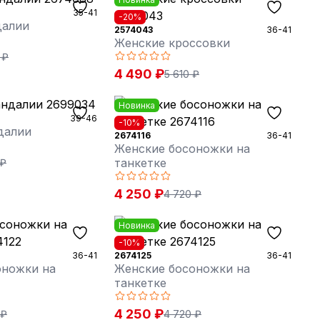
35-41
-20%
далии
2574043
36-41
Женские кроссовки
 ₽
4 490 ₽
5 610 ₽
Новинка
39-46
-10%
далии
2674116
36-41
Женские босоножки на
танкетке
 ₽
4 250 ₽
4 720 ₽
Новинка
-10%
36-41
2674125
36-41
оножки на
Женские босоножки на
танкетке
4 250 ₽
 ₽
4 720 ₽