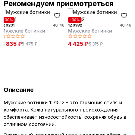
Рекомендуем присмотреться
-30%
-30%
46
1Z0382
40-46
1Z0381
40-4
Мужские ботинки
Мужские ботинки
4 425 ₽
4 425 ₽
6 315 ₽
6 315 ₽
Описание
Мужские ботинки 1D1512 - это гармония стиля и
комфорта. Кожа натурального происхождения
обеспечивает износостойкость, сохраняя обувь в
отличном состоянии.