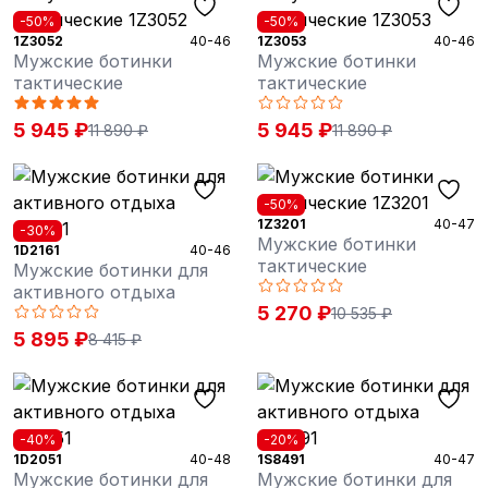
-50%
-50%
1Z3052
40-46
1Z3053
40-46
Мужские ботинки
Мужские ботинки
тактические
тактические
5 945 ₽
5 945 ₽
11 890 ₽
11 890 ₽
-50%
1Z3201
40-47
-30%
Мужские ботинки
1D2161
40-46
тактические
Мужские ботинки для
активного отдыха
5 270 ₽
10 535 ₽
5 895 ₽
8 415 ₽
-40%
-20%
1D2051
40-48
1S8491
40-47
Мужские ботинки для
Мужские ботинки для