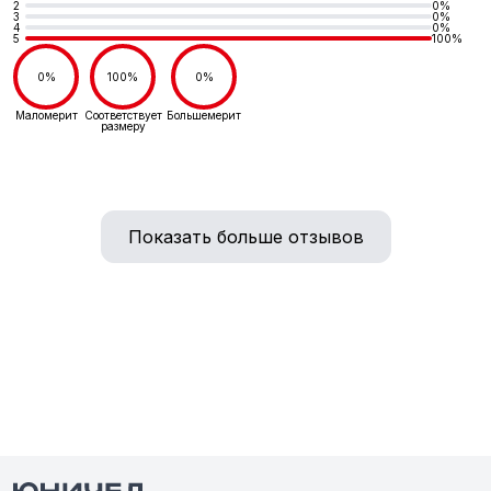
2
0%
3
0%
4
0%
5
100%
0%
100%
0%
Маломерит
Соответствует
Большемерит
размеру
Показать больше отзывов