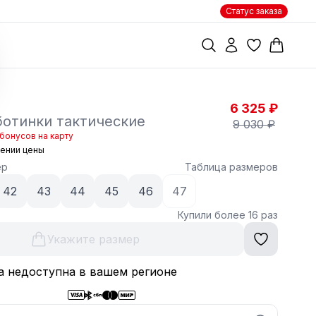
Статус заказа
6 325 ₽
отинки тактические
9 030 ₽
бонусов на карту
жении цены
ер
Таблица размеров
42
43
44
45
46
47
Купили более 16 раз
Укажите размер
а недоступна в вашем регионе