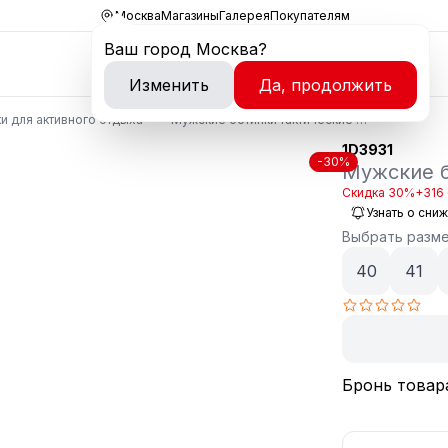
Москва
Магазины
Галерея
Покупателям
Ваш город
Москва
?
Изменить
Да, продолжить
и для активного отдыха
Мужские ботинки тактические 1D3931
1D3931
-30%
Мужские б
Скидка 30%
+316 
Узнать о сни
Выбрать разм
40
41
Бронь товар