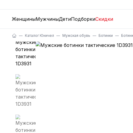
Женщины
Мужчины
Дети
Подборки
Скидки
Каталог Юничел
Мужская обувь
Ботинки
Ботинк