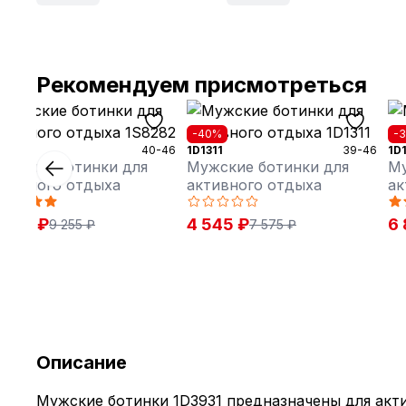
Рекомендуем присмотреться
50%
-40%
-
8282
40-46
1D1311
39-46
1D
ужские ботинки для
Мужские ботинки для
Му
ктивного отдыха
активного отдыха
ак
 630 ₽
4 545 ₽
6 
9 255 ₽
7 575 ₽
Описание
Мужские ботинки 1D3931 предназначены для акт