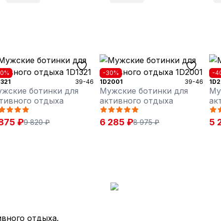
30%
-30%
-4
1321
39-46
1D2001
39-46
1D2
жские ботинки для
Мужские ботинки для
Му
тивного отдыха
активного отдыха
ак
875 ₽
6 285 ₽
5 
9 820 ₽
8 975 ₽
ивного отдыха.