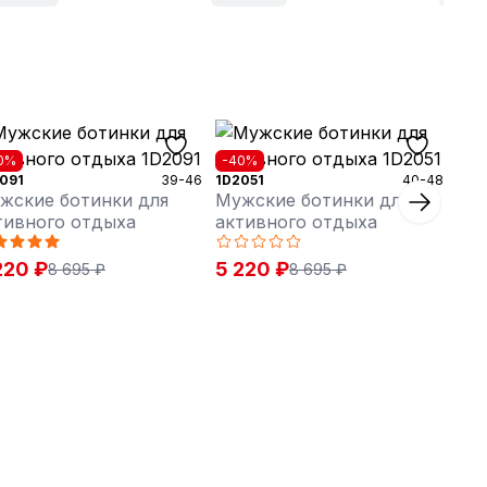
0%
-40%
091
39-46
1D2051
40-48
жские ботинки для
Мужские ботинки для
тивного отдыха
активного отдыха
220 ₽
5 220 ₽
8 695 ₽
8 695 ₽