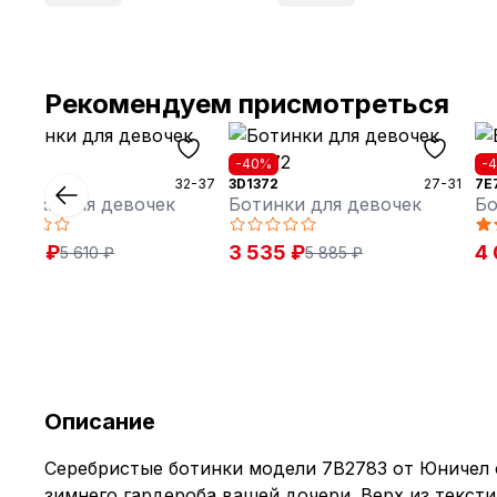
Рекомендуем присмотреться
30%
-40%
-
7931
32-37
3D1372
27-31
7E
отинки для девочек
Ботинки для девочек
Бо
 930 ₽
3 535 ₽
4 
5 610 ₽
5 885 ₽
Описание
Серебристые ботинки модели 7B2783 от Юничел 
зимнего гардероба вашей дочери. Верх из тексти