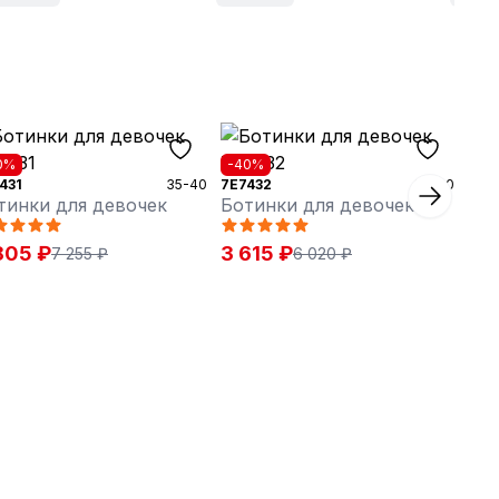
0%
-40%
431
35-40
7E7432
35-40
тинки для девочек
Ботинки для девочек
805 ₽
3 615 ₽
7 255 ₽
6 020 ₽