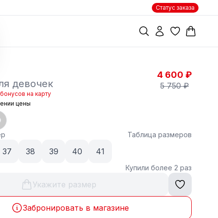
Статус заказа
4 600 ₽
ля девочек
5 750 ₽
бонусов на карту
жении цены
ер
Таблица размеров
37
38
39
40
41
Купили более 2 раз
Укажите размер
Забронировать в магазине