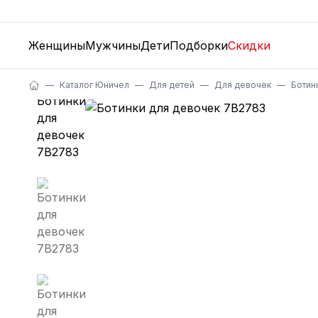
Женщины
Мужчины
Дети
Подборки
Скидки
Каталог Юничел
Для детей
Для девочек
Ботин