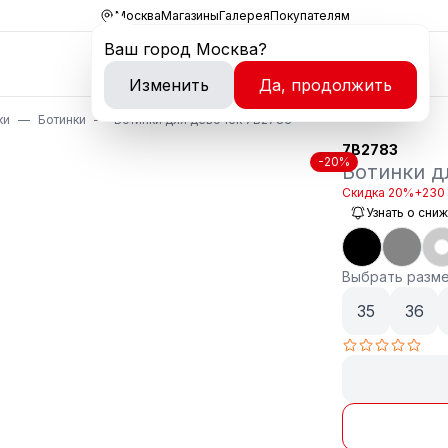
Москва
Магазины
Галерея
Покупателям
Ваш город
Москва
?
Изменить
Да, продолжить
ки
Ботинки
Ботинки для девочек 7B2783
7B2783
-20%
Ботинки д
Скидка 20%
+230 
Узнать о сни
Выбрать разм
35
36