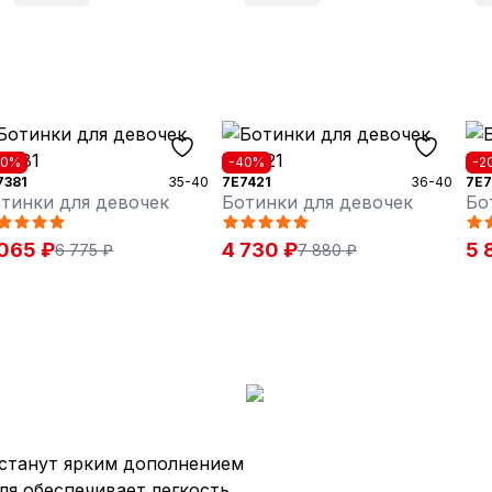
40%
-40%
-2
7381
35-40
7E7421
36-40
7E7
тинки для девочек
Ботинки для девочек
Бо
065 ₽
4 730 ₽
5 
6 775 ₽
7 880 ₽
станут ярким дополнением
ля обеспечивает легкость