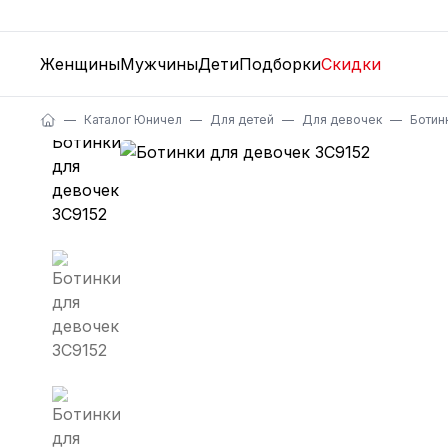
Женщины
Мужчины
Дети
Подборки
Скидки
Каталог Юничел
Для детей
Для девочек
Ботин