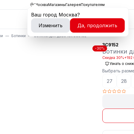
Москва
Магазины
Галерея
Покупателям
Ваш город
Москва
?
Изменить
Да, продолжить
ки
Ботинки
Ботинки для девочек 3C9152
3C9152
-30%
Ботинки д
Скидка 30%
+192 
Узнать о сни
Выбрать разм
27
28