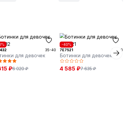
0%
-40%
432
35-40
7E7521
36-40
тинки для девочек
Ботинки для девочек
615 ₽
4 585 ₽
6 020 ₽
7 635 ₽