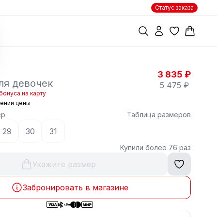
Статус заказа
3 835 ₽
ля девочек
5 475 ₽
бонуса на карту
жении цены
ер
Таблица размеров
29
30
31
Купили более 76 раз
Укажите размер
Забронировать в магазине