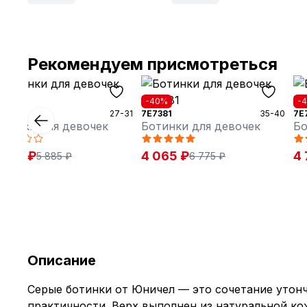
Рекомендуем присмотреться
40%
-40%
-
1372
27-31
7E7381
35-40
7E
отинки для девочек
Ботинки для девочек
Бо
 535 ₽
4 065 ₽
4 
5 885 ₽
6 775 ₽
Описание
Серые ботинки от Юничел — это сочетание утонч
практичности. Верх выполнен из натуральной ко