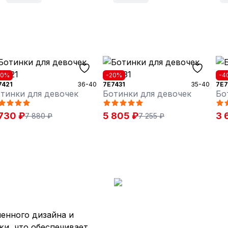
40%
-20%
-4
7421
36-40
7E7431
35-40
7E7
тинки для девочек
Ботинки для девочек
Бо
730 ₽
5 805 ₽
3 
7 880 ₽
7 255 ₽
енного дизайна и
жи, что обеспечивает