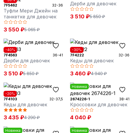
Дерби для девочек
7F5462
32-36
Туфли Мери Джейн на
3 510 ₽
танкетке для девочек
5 850 ₽
3 550 ₽
5 065 ₽
-40%
-30%
7F4563
36-41
7F4222
32-36
Дерби для девочек
Кеды для девочек
3 510 ₽
3 460 ₽
5 850 ₽
4 940 ₽
Новинка
-20%
7F4103
32-37,5
2674226-1
38-41
Кеды для девочек
Кроссовки для девочек
3 435 ₽
4 040 ₽
4 290 ₽
Новинка
Новинка