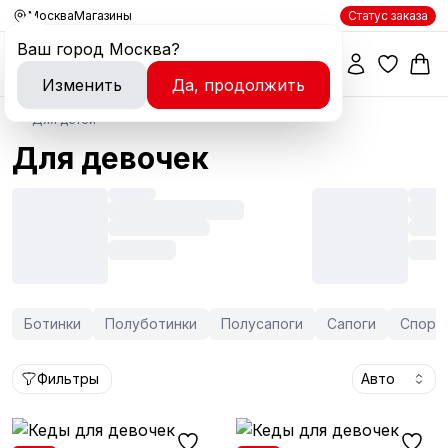
Москва
Магазины
Статус заказа
Ваш город
Москва
?
Изменить
Да, продолжить
Для детей
Для девочек
Ботинки
Полуботинки
Полусапоги
Сапоги
Спорт
Фильтры
Авто