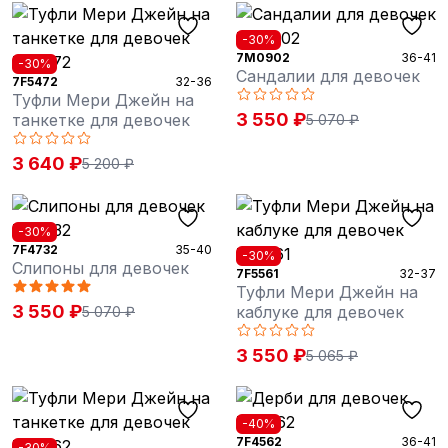
-30%
7M0902
36-41
-30%
Сандалии для девочек
7F5472
32-36
Туфли Мери Джейн на
3 550 ₽
танкетке для девочек
5 070 ₽
3 640 ₽
5 200 ₽
-30%
7F4732
35-40
-30%
Слипоны для девочек
7F5561
32-37
Туфли Мери Джейн на
3 550 ₽
каблуке для девочек
5 070 ₽
3 550 ₽
5 065 ₽
-40%
7F4562
36-41
-30%