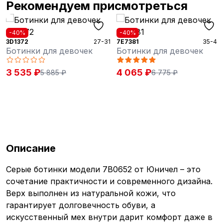
Рекомендуем присмотреться
-40%
-40%
27-31
7E7381
35-40
7E7421
я девочек
Ботинки для девочек
Ботинки дл
4 065 ₽
4 730 ₽
85 ₽
6 775 ₽
7 8
Описание
Серые ботинки модели 7B0652 от Юничел – это
сочетание практичности и современного дизайна.
Верх выполнен из натуральной кожи, что
гарантирует долговечность обуви, а
искусственный мех внутри дарит комфорт даже в