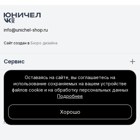
info@unichel-shop.ru
Сайт создан в
Бюро дизайна
Сервис
Оставаясь на сайте, вы соглашаетесь на
Покупателю
использование сохраняемых на вашем устройстве
+7 (351) 749-56-66
файлов cookie и на обработку персональных данных
Подробнее
интернет-магазин
пн–пт: 8:30 до 17:00 (МСК +2)
сб–вс: выходной
Хорошо
ООО «Галардо» Челябинск, ул. Чайковского, 20Б, пом. 10 ОГРН
1115256012190
Политика конфиденциальности
Пользовательское соглашение