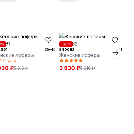
0%
-30%
0061
35-40
5N0062
35-41
нские лоферы
Женские лоферы
930 ₽
3 930 ₽
5 610 ₽
5 610 ₽