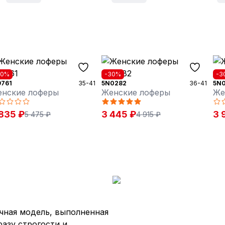
30%
-30%
-3
9761
35-41
5N0282
36-41
5N
нские лоферы
Женские лоферы
Же
835 ₽
3 445 ₽
3 
5 475 ₽
4 915 ₽
чная модель, выполненная
разу строгости и