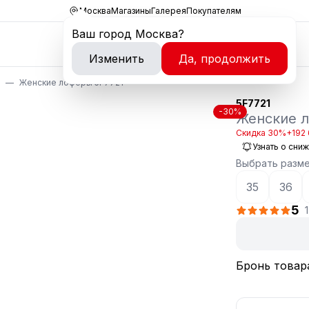
Москва
Магазины
Галерея
Покупателям
Ваш город
Москва
?
Изменить
Да, продолжить
Женские лоферы 5F7721
5F7721
-30%
Женские 
Скидка 30%
+192 
Узнать о сни
Выбрать разм
35
36
5
Бронь товар