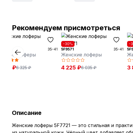
Рекомендуем присмотреться
30%
-30%
-
9561
35-41
5F9571
35-41
5F
енские лоферы
Женские лоферы
Же
 430 ₽
4 225 ₽
3 
6 325 ₽
6 035 ₽
Описание
Женские лоферы 5F7721 — это стильная и практи
из натуральной кожи. Чёрный цвет добавляет об