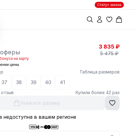
Статус заказа
3 835 ₽
лоферы
5 475 ₽
бонуса на карту
жении цены
ер
Таблица размеров
37
38
39
40
41
1 отзыв
Купили более 42 раз
Укажите размер
а недоступна в вашем регионе