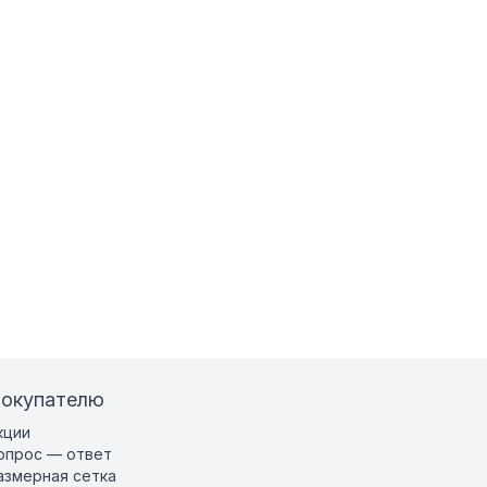
окупателю
кции
опрос — ответ
азмерная сетка