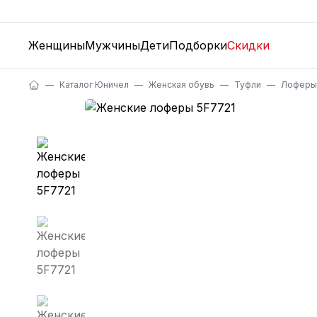
Женщины
Мужчины
Дети
Подборки
Скидки
Каталог Юничел
Женская обувь
Туфли
Лоферы