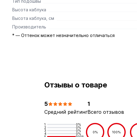
Тип подошвы
Высота каблука
Высота каблука, см
Производитель
* — Оттенок может незначительно отличаться
Отзывы о товаре
5
1
Средний рейтинг
Всего отзывов
1
0%
2
0%
3
0%
0%
100%
4
0%
5
100%