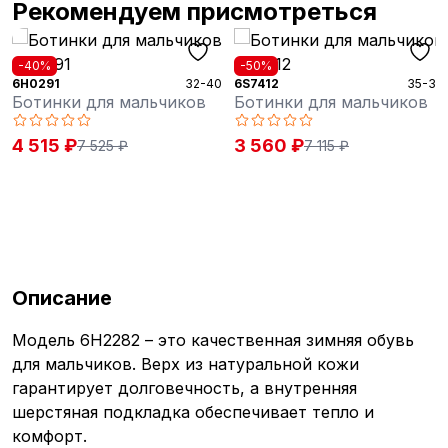
Рекомендуем присмотреться
%
-50%
-40%
91
32-40
6S7412
35-39
3D138
нки для мальчиков
Ботинки для мальчиков
Боти
15 ₽
3 560 ₽
3 53
7 525 ₽
7 115 ₽
Описание
Модель 6H2282 – это качественная зимняя обувь
для мальчиков. Верх из натуральной кожи
гарантирует долговечность, а внутренняя
шерстяная подкладка обеспечивает тепло и
комфорт.