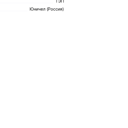
ТЭП
Юничел (Россия)