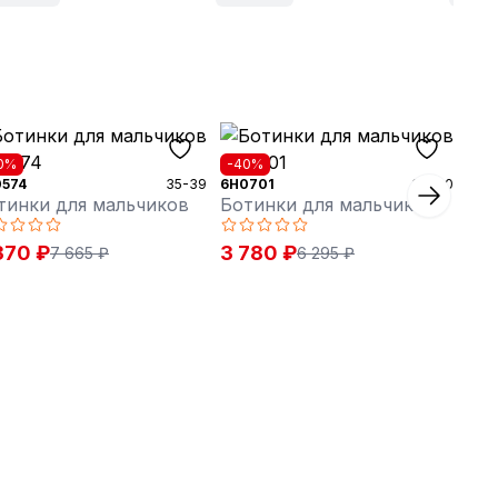
0%
-40%
574
35-39
6H0701
36-40
тинки для мальчиков
Ботинки для мальчиков
370 ₽
3 780 ₽
7 665 ₽
6 295 ₽