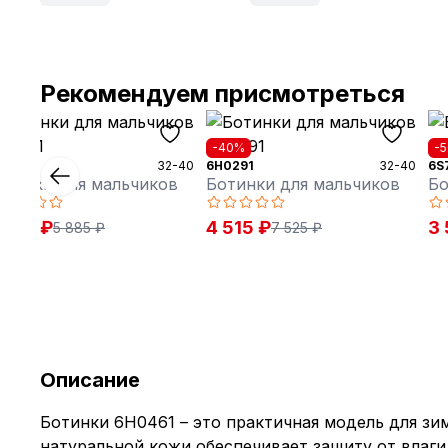
Рекомендуем присмотреться
40%
-40%
-
H0071
32-40
6H0291
32-40
6S
отинки для мальчиков
Ботинки для мальчиков
Бо
 535 ₽
4 515 ₽
3 
5 885 ₽
7 525 ₽
Описание
Ботинки 6H0461 – это практичная модель для зим
натуральной кожи обеспечивает защиту от влаги