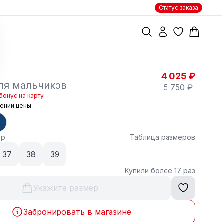
Статус заказа
4 025 ₽
ля мальчиков
5 750 ₽
бонус на карту
жении цены
ер
Таблица размеров
37
38
39
Купили более 17 раз
Укажите размер
Забронировать в магазине