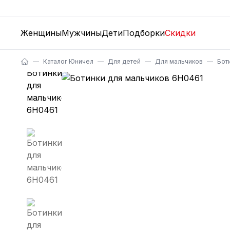
Женщины
Мужчины
Дети
Подборки
Скидки
Каталог Юничел
Для детей
Для мальчиков
Бот