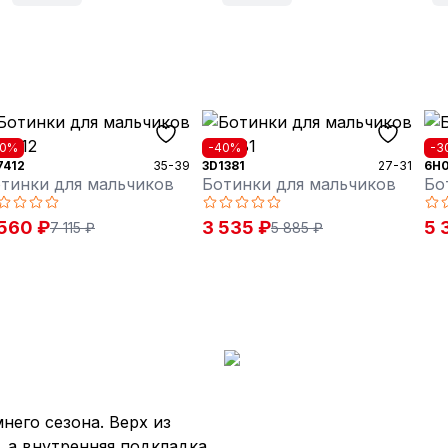
50%
-40%
-3
7412
35-39
3D1381
27-31
6H0
тинки для мальчиков
Ботинки для мальчиков
Бо
560 ₽
3 535 ₽
5 
7 115 ₽
5 885 ₽
него сезона. Верх из
, а внутренняя подкладка