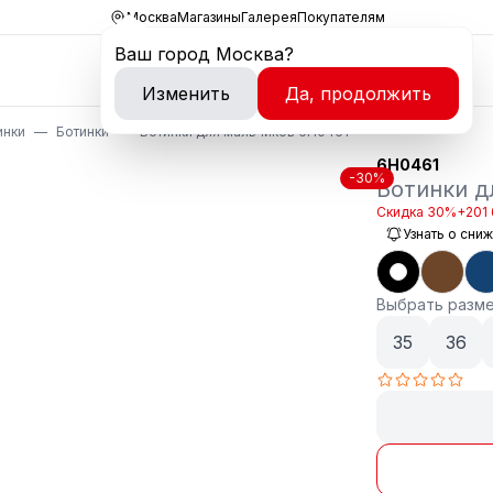
Москва
Магазины
Галерея
Покупателям
Ваш город
Москва
?
Изменить
Да, продолжить
инки
Ботинки
Ботинки для мальчиков 6H0461
6H0461
-30%
Ботинки д
Скидка 30%
+201 
Узнать о сни
Выбрать разм
35
36