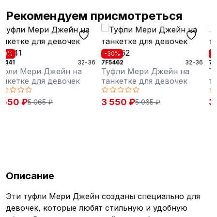
Рекомендуем присмотреться
-30%
-30%
36
7F5462
32-36
7F5472
32-3
Туфли Мери Джейн на
Туфли Мери Джейн на
танкетке для девочек
танкетке для девочек
3 550 ₽
3 640 ₽
5 065 ₽
5 200 ₽
Описание
Эти туфли Мери Джейн созданы специально для
девочек, которые любят стильную и удобную