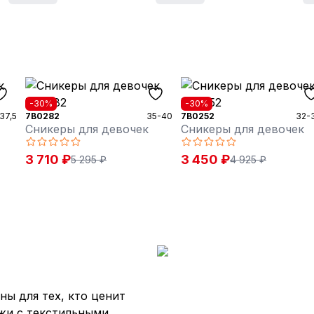
-30%
-30%
37,5
7B0282
35-40
7B0252
32-
Сникеры для девочек
Сникеры для девочек
3 710 ₽
3 450 ₽
5 295 ₽
4 925 ₽
ы для тех, кто ценит
ожи с текстильными