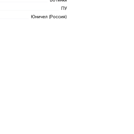
ПУ
Юничел (Россия)