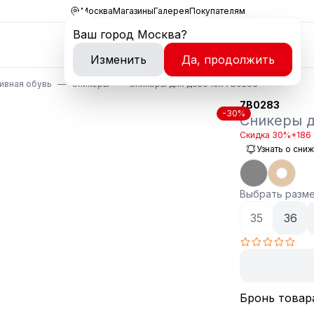
Москва
Магазины
Галерея
Покупателям
Ваш город
Москва
?
Изменить
Да, продолжить
ивная обувь
Сникеры
Сникеры для девочек 7B0283
7B0283
-30%
Сникеры д
Скидка 30%
+186 
Узнать о сни
Выбрать разм
35
36
Бронь товар