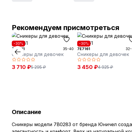
Рекомендуем присмотреться
-30%
-30%
7E5581
35-40
7E7161
32-
Сникеры для девочек
Сникеры для девочек
3 710 ₽
3 450 ₽
5 295 ₽
4 925 ₽
Описание
Сникеры модели 7B0283 от бренда Юничел создан
элегантность и комфорт. Верх из натуральной к