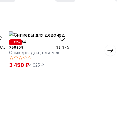
-30%
37,5
7B0254
32-37,5
Сникеры для девочек
3 450 ₽
4 925 ₽