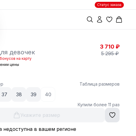
Статус заказа
3 710 ₽
ля девочек
5 295 ₽
бонусов на карту
жении цены
ер
Таблица размеров
37
38
39
40
Купили более 11 раз
Укажите размер
а недоступна в вашем регионе