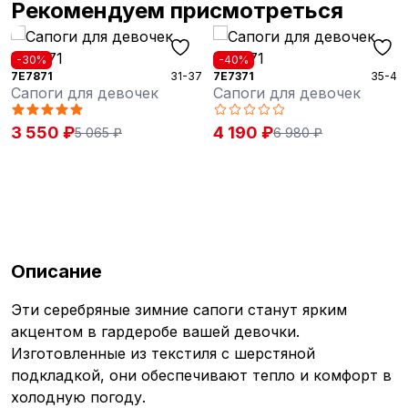
Рекомендуем присмотреться
%
-40%
-40%
71
31-37
7E7371
35-40
7E748
ги для девочек
Сапоги для девочек
Сапо
50 ₽
4 190 ₽
4 14
5 065 ₽
6 980 ₽
Описание
Эти серебряные зимние сапоги станут ярким
акцентом в гардеробе вашей девочки.
Изготовленные из текстиля с шерстяной
подкладкой, они обеспечивают тепло и комфорт в
холодную погоду.