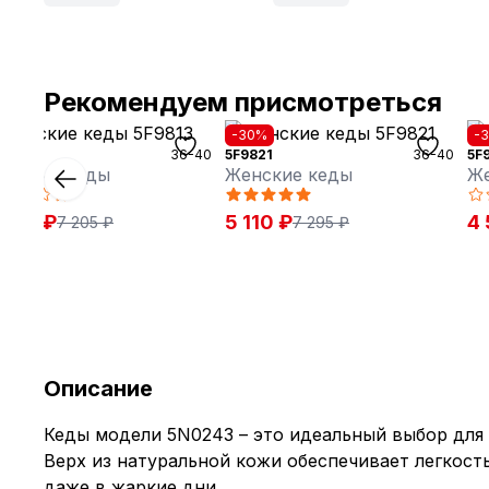
Рекомендуем присмотреться
40%
-30%
-
9813
36-40
5F9821
36-40
5F
енские кеды
Женские кеды
Же
 325 ₽
5 110 ₽
4 
7 205 ₽
7 295 ₽
Описание
Кеды модели 5N0243 – это идеальный выбор для 
Верх из натуральной кожи обеспечивает легкост
даже в жаркие дни.