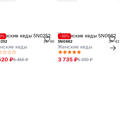
0%
-30%
0252
36-40
5N0662
36-42
нские кеды
Женские кеды
520 ₽
3 735 ₽
6 455 ₽
5 330 ₽