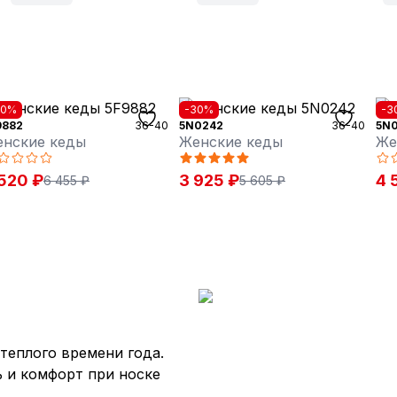
30%
-30%
-3
9882
36-40
5N0242
36-40
5N
нские кеды
Женские кеды
Же
520 ₽
3 925 ₽
4 
6 455 ₽
5 605 ₽
теплого времени года.
ь и комфорт при носке