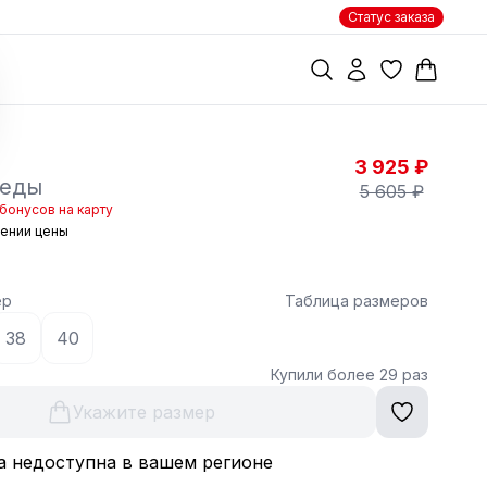
Статус заказа
3 925 ₽
кеды
5 605 ₽
бонусов на карту
жении цены
ер
Таблица размеров
38
40
Купили более 29 раз
Укажите размер
а недоступна в вашем регионе