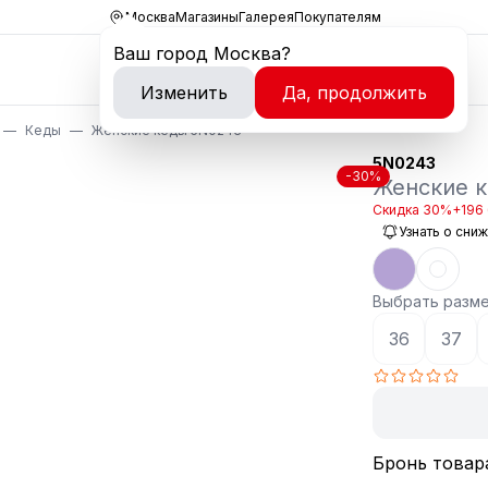
Москва
Магазины
Галерея
Покупателям
Ваш город
Москва
?
Изменить
Да, продолжить
Кеды
Женские кеды 5N0243
5N0243
-30%
Женские 
Скидка 30%
+196 
Узнать о сни
Выбрать разм
36
37
Бронь товар