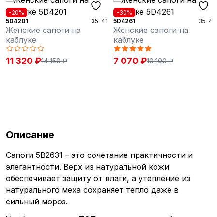
-30%
-50%
35-41
5D4261
35-41
5D6201
а
Женские сапоги на
Женские сапоги на
каблуке
каблуке
7 070 ₽
6 170 ₽
10 100 ₽
12 340 ₽
Описание
Сапоги 5B2631 – это сочетание практичности и
элегантности. Верх из натуральной кожи
обеспечивает защиту от влаги, а утепление из
натурального меха сохраняет тепло даже в
сильный мороз.