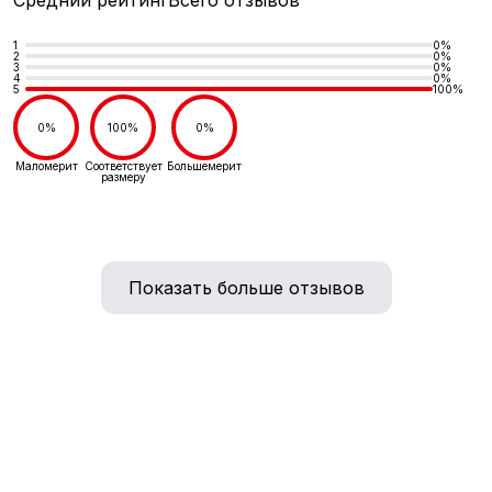
Средний рейтинг
Всего отзывов
1
0%
2
0%
3
0%
4
0%
5
100%
0%
100%
0%
Маломерит
Соответствует
Большемерит
размеру
Показать больше отзывов