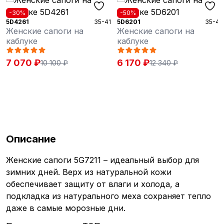
-50%
-50%
35-41
5D6201
35-41
5D6202
 сапоги на
Женские сапоги на
Женские
каблуке
каблуке
₽
6 170 ₽
6 170 ₽
10 100 ₽
12 340 ₽
Описание
Женские сапоги 5G7211 – идеальный выбор для
зимних дней. Верх из натуральной кожи
обеспечивает защиту от влаги и холода, а
подкладка из натурального меха сохраняет тепло
даже в самые морозные дни.