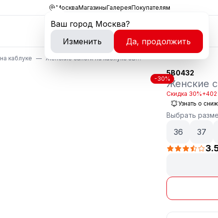
Москва
Магазины
Галерея
Покупателям
Ваш город
Москва
?
Изменить
Да, продолжить
 на каблуке
Женские сапоги на каблуке 5B0432
5B0432
-30%
Женские с
Скидка 30%
+402 
Узнать о сни
Выбрать разм
36
37
3.