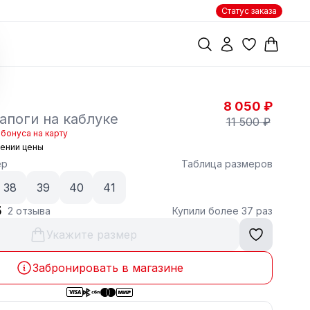
Статус заказа
8 050 ₽
апоги на каблуке
11 500 ₽
бонуса на карту
жении цены
ер
Таблица размеров
38
39
40
41
5
2 отзыва
Купили более 37 раз
Укажите размер
Забронировать в магазине