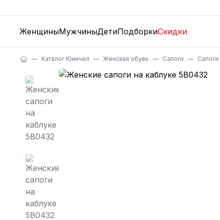
Женщины
Мужчины
Дети
Подборки
Скидки
Каталог Юничел
Женская обувь
Сапоги
Сапоги