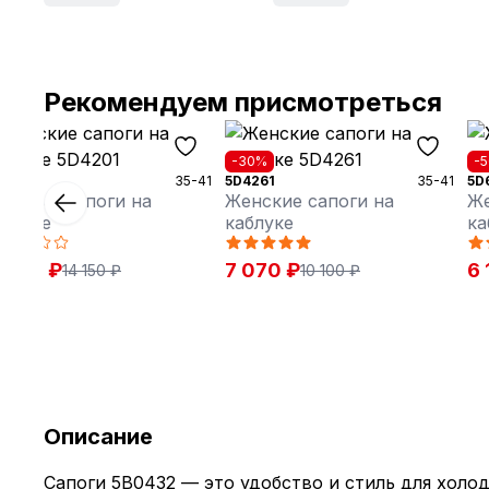
Рекомендуем присмотреться
20%
-30%
-
4201
35-41
5D4261
35-41
5D
енские сапоги на
Женские сапоги на
Же
аблуке
каблуке
ка
1 320 ₽
7 070 ₽
6 
14 150 ₽
10 100 ₽
Описание
Сапоги 5B0432 — это удобство и стиль для холод