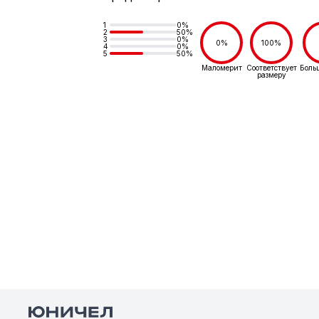
1
0%
2
50%
3
0%
0%
100%
4
0%
5
50%
Маломерит
Соответствует
Боль
размеру