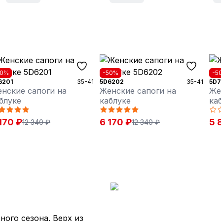
50%
-50%
-5
6201
35-41
5D6202
35-41
5D
нские сапоги на
Женские сапоги на
Же
блуке
каблуке
ка
170 ₽
6 170 ₽
5 
12 340 ₽
12 340 ₽
ного сезона. Верх из