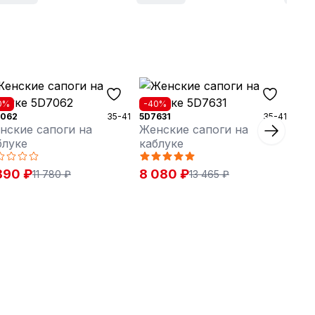
0%
-40%
7062
35-41
5D7631
35-41
нские сапоги на
Женские сапоги на
блуке
каблуке
890 ₽
8 080 ₽
11 780 ₽
13 465 ₽