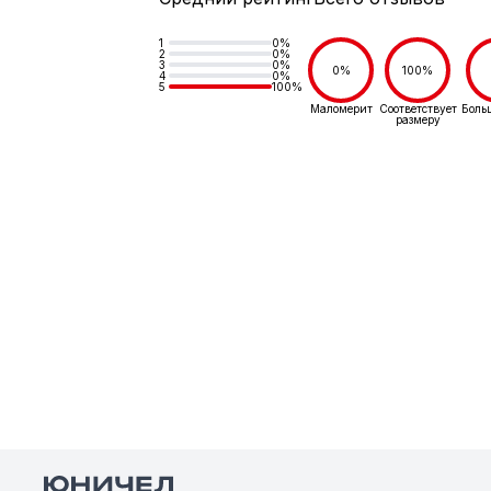
1
0%
2
0%
3
0%
0%
100%
4
0%
5
100%
Маломерит
Соответствует
Боль
размеру