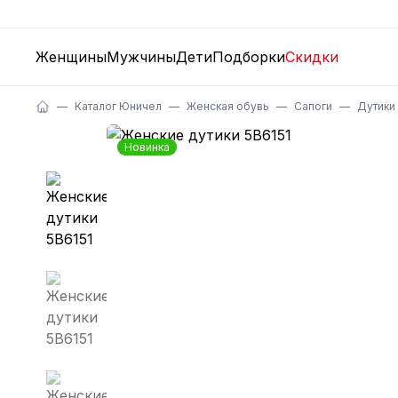
Женщины
Мужчины
Дети
Подборки
Скидки
Каталог Юничел
Женская обувь
Сапоги
Дутики
Новинка