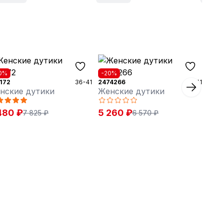
0%
-20%
172
36-41
2474266
36-41
нские дутики
Женские дутики
480 ₽
5 260 ₽
7 825 ₽
6 570 ₽