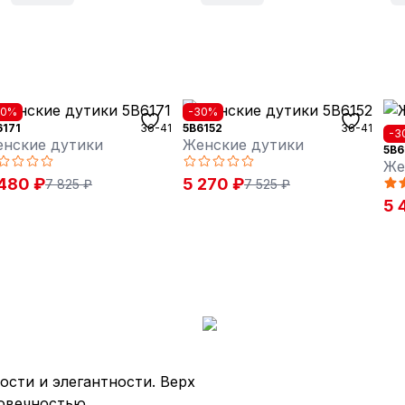
30%
-30%
6171
36-41
5B6152
36-41
-3
нские дутики
Женские дутики
5B6
Же
480 ₽
5 270 ₽
7 825 ₽
7 525 ₽
5 
ости и элегантности. Верх
говечностью