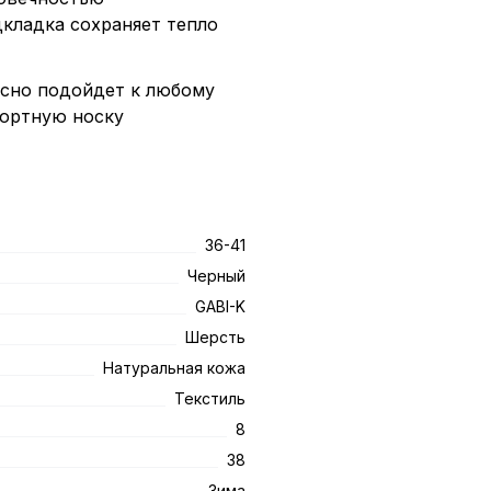
дкладка сохраняет тепло
асно подойдет к любому
фортную носку
36-41
Черный
GABI-K
Шерсть
Натуральная кожа
Текстиль
8
38
Зима