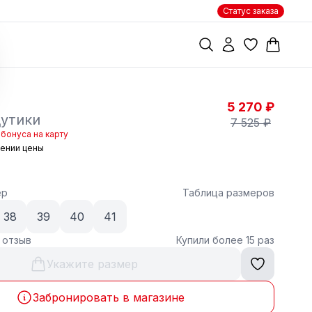
Статус заказа
5 270 ₽
утики
7 525 ₽
бонуса на карту
жении цены
ер
Таблица размеров
38
39
40
41
1 отзыв
Купили более 15 раз
Укажите размер
Забронировать в магазине