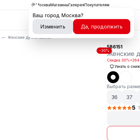
Москва
Магазины
Галерея
Покупателям
Ваш город
Москва
?
Изменить
Да, продолжить
Женские дутики 5B6151
5B6151
-30%
Женские д
Скидка 30%
+264 
Узнать о сни
Выбрать разм
36
37
5