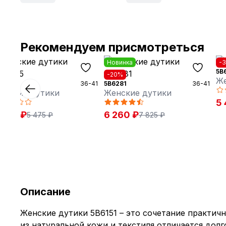
Рекомендуем присмотреться
Новинка
-
5B
30%
-20%
Же
74135
36-41
5B6281
36-41
енские дутики
Женские дутики
5 
 835 ₽
6 260 ₽
5 475 ₽
7 825 ₽
Описание
Женские дутики 5B6151 – это сочетание практичн
из натуральной кожи и текстиля отличается дол