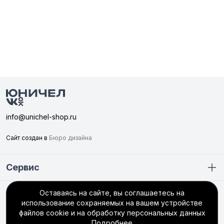
info@unichel-shop.ru
Сайт создан в
Бюро дизайна
Сервис
Оставаясь на сайте, вы соглашаетесь на
Покупателю
использование сохраняемых на вашем устройстве
+7 (351) 749-56-66
файлов cookie и на обработку персональных данных
Подробнее