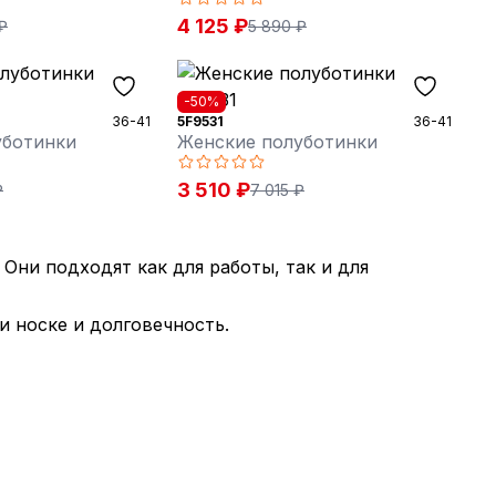
4 125 ₽
₽
5 890 ₽
-50%
36-41
5F9531
36-41
уботинки
Женские полуботинки
3 510 ₽
₽
7 015 ₽
Они подходят как для работы, так и для
и носке и долговечность.