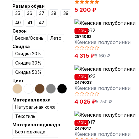
Размер обуви
5 200 ₽
35
36
37
38
39
40
41
42
Сезон
-30%
2574062
Весна/Осень
Лето
Женские полуботинки
Скидка
Скидка 20%
4 315 ₽
6 160 ₽
Скидка 30%
Скидка 50%
-30%
Цвет
2474023
Женские полуботинки
Материал верха
4 025 ₽
5 750 ₽
Натуральная кожа
Текстиль
-30%
Материал подклада
2474017
Без подклада
Женские полуботинки