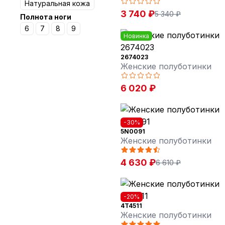
Натуральная кожа
3 740 ₽
5 340 ₽
Полнота ноги
6
7
8
9
Новинка
2674023
Женские полуботинки
6 020 ₽
-30%
5N0091
Женские полуботинки
4 630 ₽
6 610 ₽
-20%
4T4511
Женские полуботинки