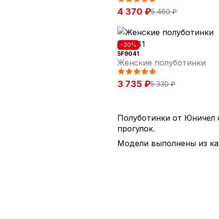
4 370 ₽
5 460 ₽
-30%
5F9041
Женские полуботинки
3 735 ₽
5 330 ₽
Полуботинки от Юничел с
прогулок.
Модели выполнены из кач