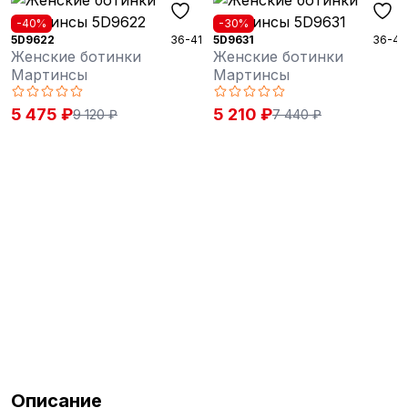
%
-30%
-30%
22
36-41
5D9631
36-41
5B020
ские ботинки
Женские ботинки
Женс
тинсы
Мартинсы
Мар
75 ₽
5 210 ₽
7 07
9 120 ₽
7 440 ₽
Описание