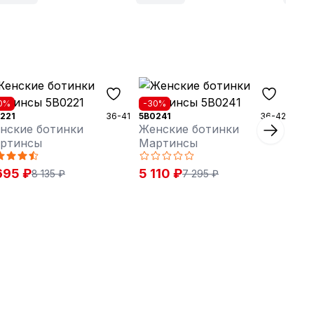
0%
-30%
221
36-41
5B0241
36-42
нские ботинки
Женские ботинки
ртинсы
Мартинсы
695 ₽
5 110 ₽
8 135 ₽
7 295 ₽