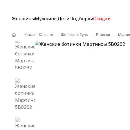
Женщины
Мужчины
Дети
Подборки
Скидки
Каталог Юничел
Женская обувь
Ботинки
Марти