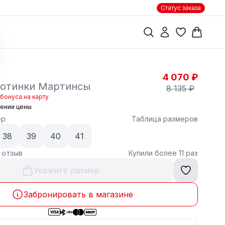
Статус заказа
4 070 ₽
ботинки Мартинсы
8 135 ₽
бонуса на карту
жении цены
ер
Таблица размеров
38
39
40
41
1 отзыв
Купили более 11 раз
Укажите размер
Забронировать в магазине