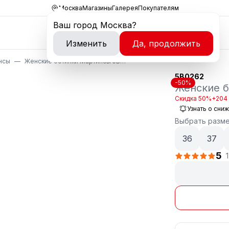
Москва
Магазины
Галерея
Покупателям
Ваш город
Москва
?
Изменить
Да, продолжить
нсы
Женские ботинки Мартинсы 5B0262
5B0262
-50%
Женские 
Скидка 50%
+204 
Узнать о сни
Выбрать разм
36
37
5