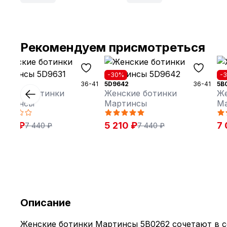
Рекомендуем присмотреться
30%
-30%
-
9631
36-41
5D9642
36-41
5B
енские ботинки
Женские ботинки
Же
артинсы
Мартинсы
М
 210 ₽
5 210 ₽
7 
7 440 ₽
7 440 ₽
Описание
Женские ботинки Мартинсы 5B0262 сочетают в с