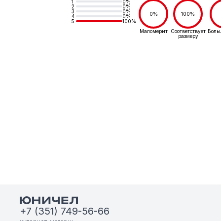
1
0%
2
0%
3
0%
0%
100%
4
0%
5
100%
Маломерит
Соответствует
Боль
размеру
+7 (351) 749-56-66