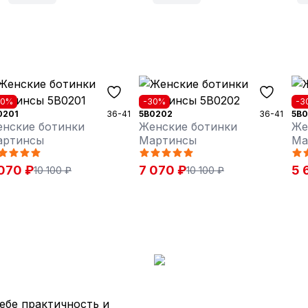
30%
-30%
-3
0201
36-41
5B0202
36-41
5B0
нские ботинки
Женские ботинки
Же
артинсы
Мартинсы
Ма
070 ₽
7 070 ₽
5 
10 100 ₽
10 100 ₽
ебе практичность и