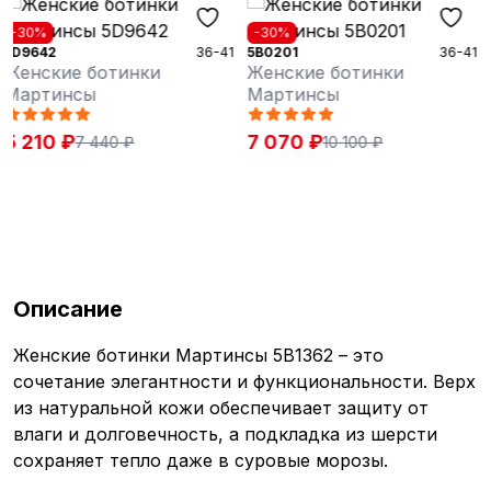
-30%
-30%
1
5B0201
36-41
5B0202
36-41
Женские ботинки
Женские ботинки
Мартинсы
Мартинсы
7 070 ₽
7 070 ₽
10 100 ₽
10 100 ₽
Описание
Женские ботинки Мартинсы 5B1362 – это
сочетание элегантности и функциональности. Верх
из натуральной кожи обеспечивает защиту от
влаги и долговечность, а подкладка из шерсти
сохраняет тепло даже в суровые морозы.