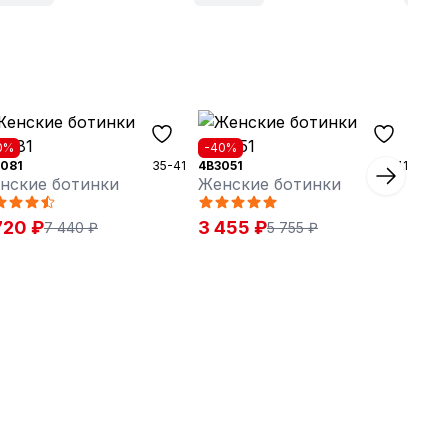
0%
-40%
081
35-41
4B3051
36-41
нские ботинки
Женские ботинки
720 ₽
3 455 ₽
7 440 ₽
5 755 ₽