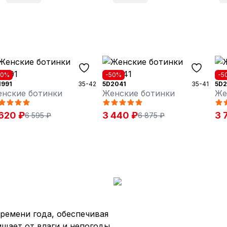
30%
-50%
-5
1991
35-42
5D2041
35-41
5D2
нские ботинки
Женские ботинки
Же
620 ₽
3 440 ₽
3 
6 595 ₽
6 875 ₽
ремени года, обеспечивая
ищает от влаги и непогоды,