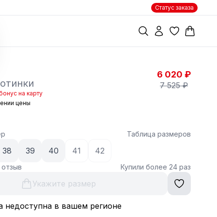
Статус заказа
6 020 ₽
отинки
7 525 ₽
бонус на карту
жении цены
ер
Таблица размеров
38
39
40
41
42
1 отзыв
Купили более 24 раз
Укажите размер
а недоступна в вашем регионе