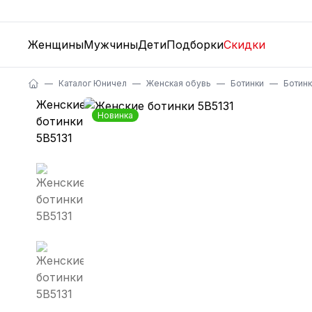
Женщины
Мужчины
Дети
Подборки
Скидки
Каталог Юничел
Женская обувь
Ботинки
Ботин
Новинка