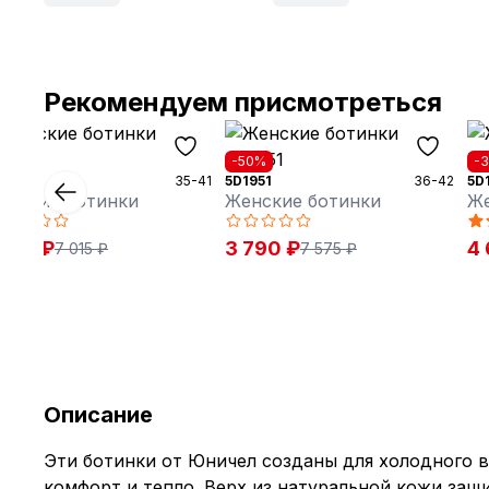
Рекомендуем присмотреться
50%
-50%
-
0931
35-41
5D1951
36-42
5D
енские ботинки
Женские ботинки
Же
 510 ₽
3 790 ₽
4 
7 015 ₽
7 575 ₽
Описание
Эти ботинки от Юничел созданы для холодного в
комфорт и тепло. Верх из натуральной кожи защ