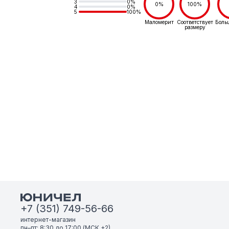
3
0%
0%
100%
4
0%
5
100%
Маломерит
Соответствует
Боль
размеру
+7 (351) 749-56-66
интернет-магазин
пн–пт: 8:30 до 17:00 (МСК +2)