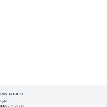
окупателю
кции
опрос — ответ