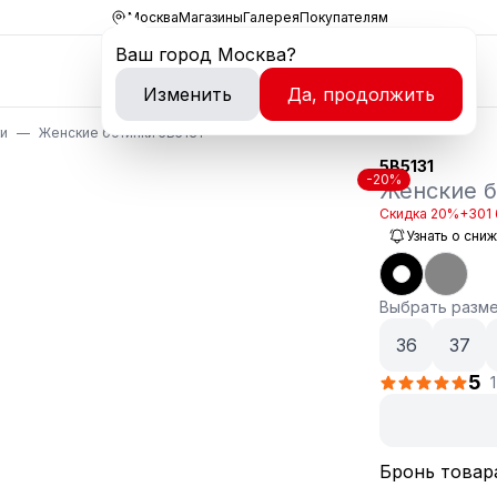
Москва
Магазины
Галерея
Покупателям
Ваш город
Москва
?
Изменить
Да, продолжить
ки
Женские ботинки 5B5131
5B5131
-20%
Женские б
Скидка 20%
+301 
Узнать о сни
Выбрать разм
36
37
5
Бронь товар