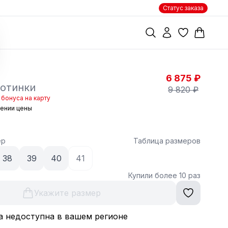
Статус заказа
6 875 ₽
отинки
9 820 ₽
бонуса на карту
жении цены
ер
Таблица размеров
38
39
40
41
Купили более 10 раз
Укажите размер
а недоступна в вашем регионе