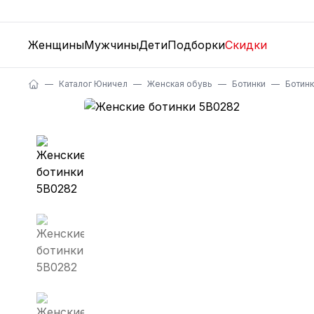
Женщины
Мужчины
Дети
Подборки
Скидки
Каталог Юничел
Женская обувь
Ботинки
Ботин