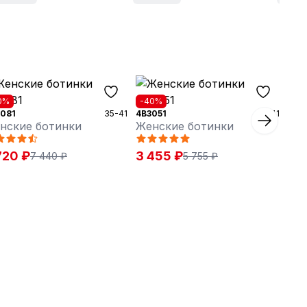
0%
-40%
081
35-41
4B3051
36-41
нские ботинки
Женские ботинки
720 ₽
3 455 ₽
7 440 ₽
5 755 ₽