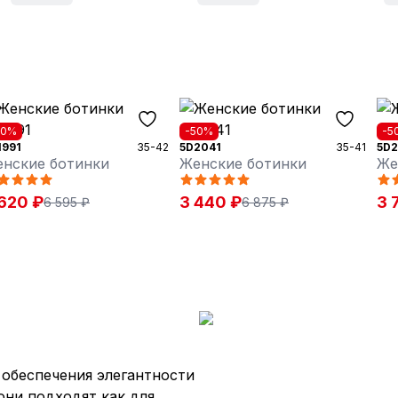
30%
-50%
-5
1991
35-42
5D2041
35-41
5D2
нские ботинки
Женские ботинки
Же
620 ₽
3 440 ₽
3 
6 595 ₽
6 875 ₽
 обеспечения элегантности
они подходят как для