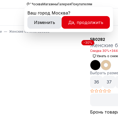
Москва
Магазины
Галерея
Покупателям
Ваш город
Москва
?
Изменить
Да, продолжить
ки
Женские ботинки 5B0282
5B0282
-30%
Женские б
Скидка 30%
+344 
Узнать о сни
Выбрать разм
36
37
Бронь товар