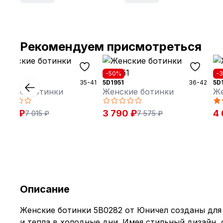
Рекомендуем присмотреться
50%
-50%
-
0931
35-41
5D1951
36-42
5D
енские ботинки
Женские ботинки
Же
 510 ₽
3 790 ₽
4 
7 015 ₽
7 575 ₽
Описание
Женские ботинки 5B0282 от Юничел созданы для
и тепла в холодные дни. Имея стильный дизайн, 