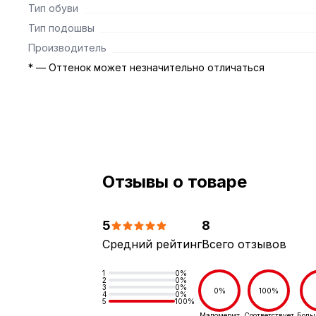
Тип обуви
Тип подошвы
Производитель
* — Оттенок может незначительно отличаться
Отзывы о товаре
5
8
Средний рейтинг
Всего отзывов
1
0%
2
0%
3
0%
0%
100%
4
0%
5
100%
Маломерит
Соответствует
Боль