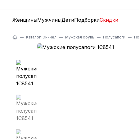
Женщины
Мужчины
Дети
Подборки
Скидки
Каталог Юничел
Мужская обувь
Полусапоги
По