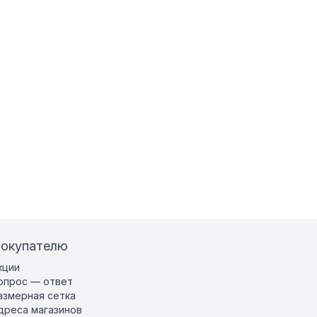
окупателю
кции
опрос — ответ
азмерная сетка
дреса магазинов