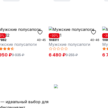
20%
-30%
-3
7862
40-45
1H8311
40-46
1H8
жские полусапоги
Мужские полусапоги
Му
950 ₽
6 480 ₽
6 
9 935 ₽
9 255 ₽
 — идеальный выбор для
 обеспечивает