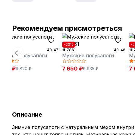
Рекомендуем присмотреться
30%
-20%
-
6771
40-47
1H7861
40-46
1H
ужские полусапоги
Мужские полусапоги
Му
 875 ₽
7 950 ₽
7 
9 820 ₽
9 935 ₽
Описание
Зимние полусапоги с натуральным мехом внутри
тех, кто ценит тепло и стиль. Натуральная кожа