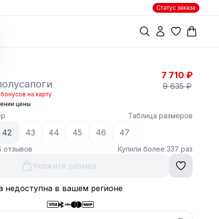
Статус заказа
7 710 ₽
полусапоги
9 635 ₽
бонусов на карту
жении цены
ер
Таблица размеров
42
43
44
45
46
47
8 отзывов
Купили более 337 раз
Укажите размер
а недоступна в вашем регионе