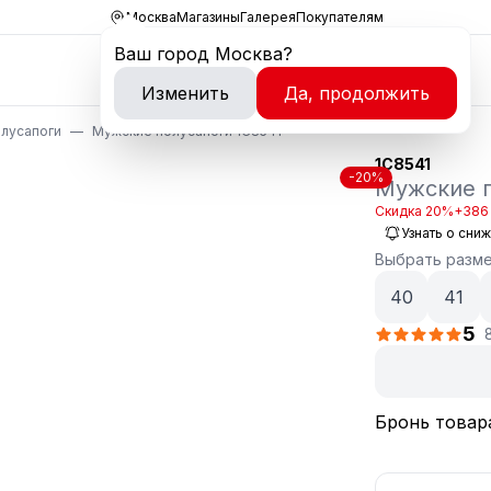
Москва
Магазины
Галерея
Покупателям
Ваш город
Москва
?
Изменить
Да, продолжить
лусапоги
Мужские полусапоги 1C8541
1C8541
-20%
Мужские 
Скидка 20%
+386 
Узнать о сни
Выбрать разм
40
41
5
Бронь товар