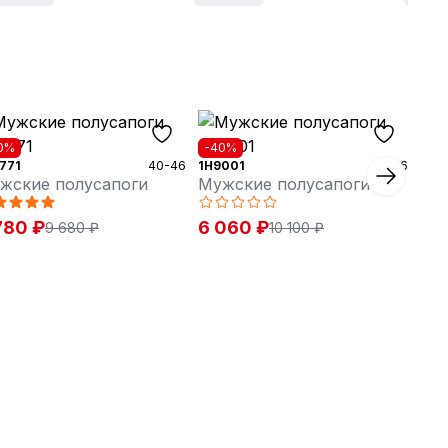
0%
-40%
771
40-46
1H9001
40-46
жские полусапоги
Мужские полусапоги
780 ₽
6 060 ₽
9 680 ₽
10 100 ₽