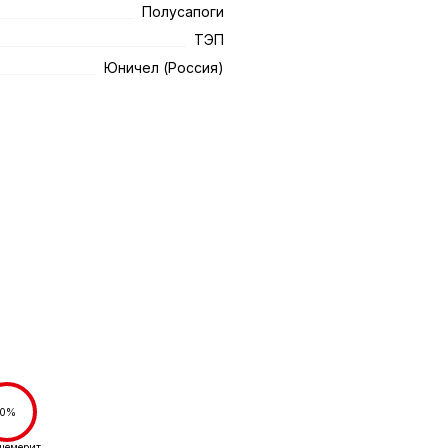
Полусапоги
ТЭП
Юничел (Россия)
0%
шемерит