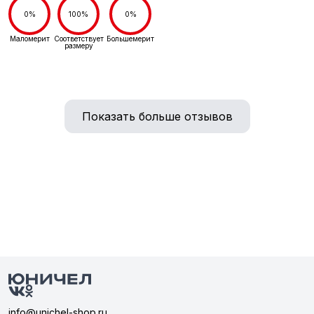
0%
100%
0%
Маломерит
Соответствует
Большемерит
размеру
Показать больше отзывов
info@unichel-shop.ru