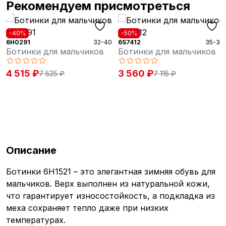
Рекомендуем присмотреться
-50%
-40%
-40
6S7412
35-39
3D1381
27-
в
Ботинки для мальчиков
Ботинки для мальчиков
3 560 ₽
3 535 ₽
7 115 ₽
5 885 ₽
Описание
Ботинки 6H1521 – это элегантная зимняя обувь для
мальчиков. Верх выполнен из натуральной кожи,
что гарантирует износостойкость, а подкладка из
меха сохраняет тепло даже при низких
температурах.