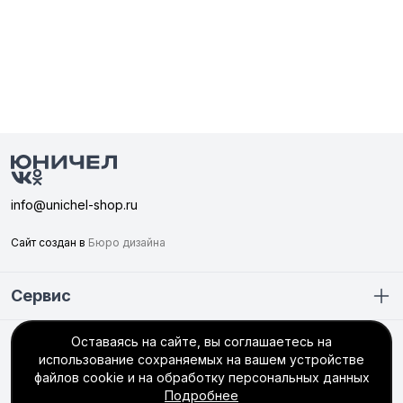
info@unichel-shop.ru
Сайт создан в
Бюро дизайна
Сервис
Оставаясь на сайте, вы соглашаетесь на
Покупателю
использование сохраняемых на вашем устройстве
+7 (351) 749-56-66
файлов cookie и на обработку персональных данных
Подробнее
интернет-магазин