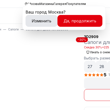
Москва
Магазины
Галерея
Покупателям
Ваш город
Москва
?
Изменить
Да, продолжить
и
Сапоги
Сапоги для девочек 3D2909
3D2909
-30%
Сапоги дл
Скидка 30%
+225 
Узнать о сни
Выбрать разм
27
28
5