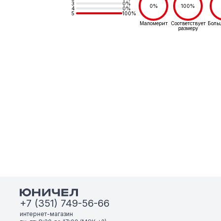
3
0%
0%
100%
4
0%
5
100%
Маломерит
Соответствует
Боль
размеру
+7 (351) 749-56-66
интернет-магазин