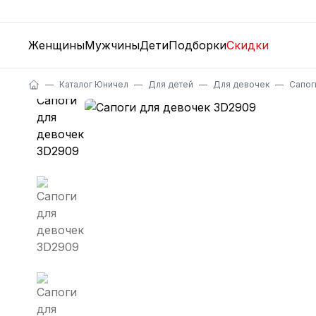
Женщины
Мужчины
Дети
Подборки
Скидки
Каталог Юничел
Для детей
Для девочек
Сапог