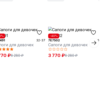
0%
-40%
491
32-37
7E7502
32-36
поги для девочек
Сапоги для девочек
770 ₽
3 770 ₽
6 280 ₽
6 280 ₽