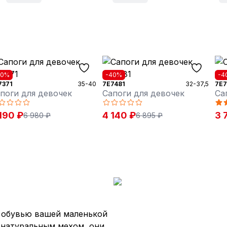
40%
-40%
-4
7371
35-40
7E7481
32-37,5
7E7
поги для девочек
Сапоги для девочек
Са
190 ₽
4 140 ₽
3 
6 980 ₽
6 895 ₽
 обувью вашей маленькой
 натуральным мехом, они