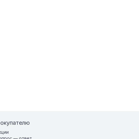
окупателю
кции
опрос — ответ