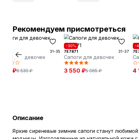
Рекомендуем присмотреться
40%
-30%
-
7391
31-35
7E7871
31-37
7E
апоги для девочек
Сапоги для девочек
Са
 920 ₽
3 550 ₽
4 
6 530 ₽
5 065 ₽
Описание
Яркие сиреневые зимние сапоги станут любимой
модницы. Изготовленные из натуральной кожи с