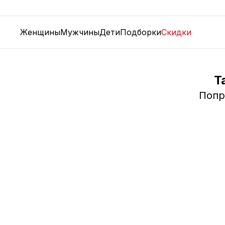
Женщины
Мужчины
Дети
Подборки
Скидки
Т
Попр