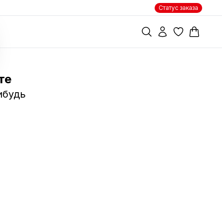
Статус заказа
те
ибудь