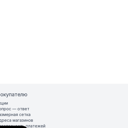
окупателю
кции
опрос — ответ
азмерная сетка
дреса магазинов
езопасность платежей