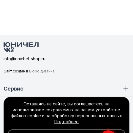
info@unichel-shop.ru
Сайт создан в
Бюро дизайна
Сервис
Оставаясь на сайте, вы соглашаетесь на
Покупателю
использование сохраняемых на вашем устройстве
+7 (351) 749-56-66
файлов cookie и на обработку персональных данных
Подробнее
интернет-магазин
пн–пт: 8:30 до 17:00 (МСК +2)
сб–вс: выходной