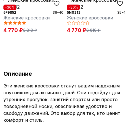
-30%
-30%
36-40
5N0212
35-41
5N0432
Женские кроссовки
Женские кроссовки
4 770 ₽
5 010 ₽
6 810 ₽
7 155 ₽
Описание
Эти женские кроссовки станут вашим надежным
спутником для активных дней. Они подойдут для
утренних прогулок, занятий спортом или просто
повседневной носки, обеспечивая удобство и
свободу движений. Это выбор для тех, кто ценит
комфорт и стиль.