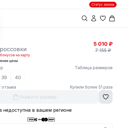
Статус заказа
5 010 ₽
россовки
7 155 ₽
бонусов на карту
жении цены
ер
Таблица размеров
39
40
2 отзыва
Купили более 51 раза
Укажите размер
а недоступна в вашем регионе