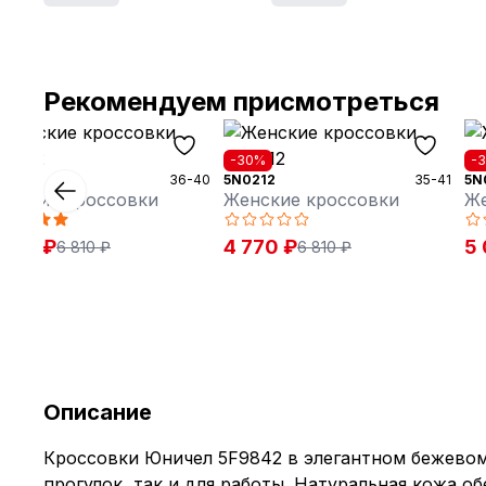
Рекомендуем присмотреться
30%
-30%
-
9852
36-40
5N0212
35-41
5N
енские кроссовки
Женские кроссовки
Же
 770 ₽
4 770 ₽
5 
6 810 ₽
6 810 ₽
Описание
Кроссовки Юничел 5F9842 в элегантном бежевом
прогулок, так и для работы. Натуральная кожа о