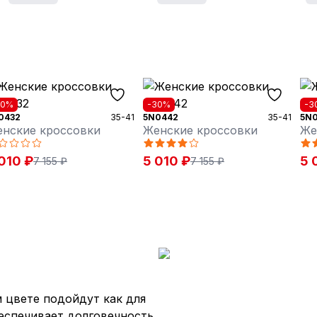
30%
-30%
-3
0432
35-41
5N0442
35-41
5N
нские кроссовки
Женские кроссовки
Же
010 ₽
5 010 ₽
5 
7 155 ₽
7 155 ₽
 цвете подойдут как для
беспечивает долговечность,