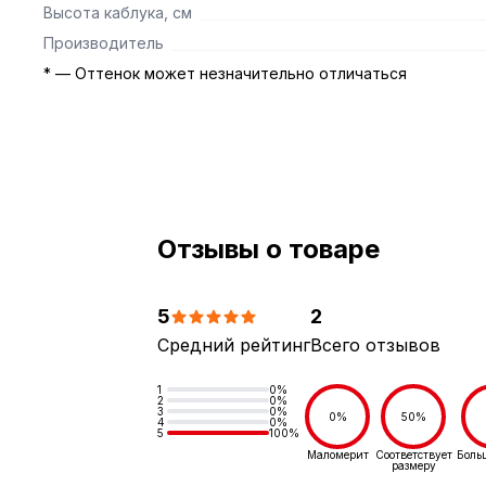
Высота каблука, см
Производитель
* — Оттенок может незначительно отличаться
Отзывы о товаре
5
2
Средний рейтинг
Всего отзывов
1
0%
2
0%
3
0%
0%
50%
4
0%
5
100%
Маломерит
Соответствует
Боль
размеру