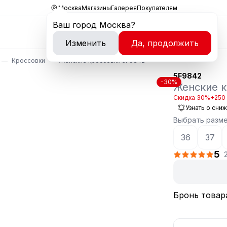
Москва
Магазины
Галерея
Покупателям
Ваш город
Москва
?
Изменить
Да, продолжить
Кроссовки
Женские кроссовки 5F9842
5F9842
-30%
Женские к
Скидка 30%
+250 
Узнать о сни
Выбрать разм
36
37
5
Бронь товар