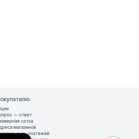
окупателю
кции
опрос — ответ
азмерная сетка
дреса магазинов
езопасность платежей