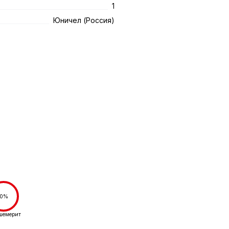
1
Юничел (Россия)
0%
шемерит