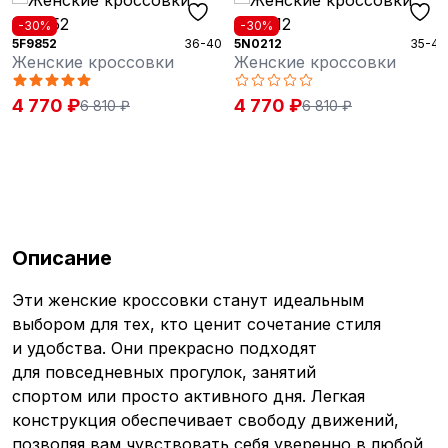
%
-30%
-30%
52
36-40
5N0212
35-41
5N043
ские кроссовки
Женские кроссовки
Женс
70 ₽
4 770 ₽
5 01
6 810 ₽
6 810 ₽
Описание
Эти женские кроссовки станут идеальным
выбором для тех, кто ценит сочетание стиля
и удобства. Они прекрасно подходят
для повседневных прогулок, занятий
спортом или просто активного дня. Легкая
конструкция обеспечивает свободу движений,
позволяя вам чувствовать себя уверенно в любой