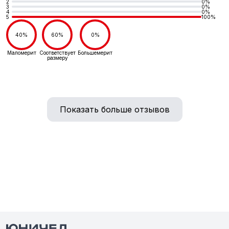
2
0%
3
0%
4
0%
5
100%
40%
60%
0%
Маломерит
Соответствует
Большемерит
размеру
Показать больше отзывов