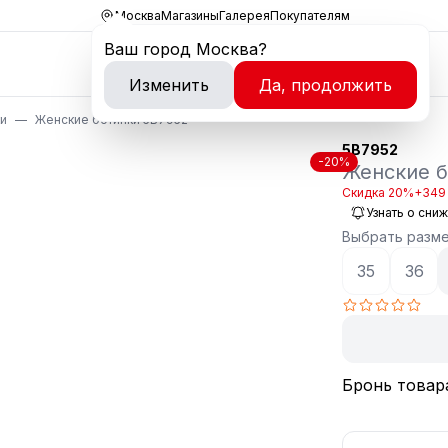
Москва
Магазины
Галерея
Покупателям
Ваш город
Москва
?
Изменить
Да, продолжить
ки
Женские ботинки 5B7952
5B7952
-20%
Женские б
Скидка 20%
+349 
Узнать о сни
Выбрать разм
35
36
Бронь товар