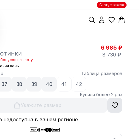
Статус заказа
6 985 ₽
отинки
8 730 ₽
бонусов на карту
жении цены
ер
Таблица размеров
37
38
39
40
41
42
Купили более 2 раз
Укажите размер
а недоступна в вашем регионе