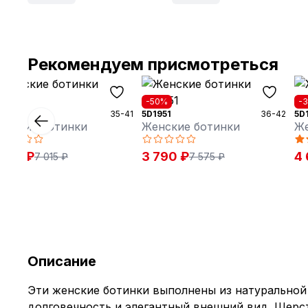
Рекомендуем присмотреться
50%
-50%
-
0931
35-41
5D1951
36-42
5D
енские ботинки
Женские ботинки
Же
 510 ₽
3 790 ₽
4 
7 015 ₽
7 575 ₽
Описание
Эти женские ботинки выполнены из натуральной 
долговечность и элегантный внешний вид. Шерс