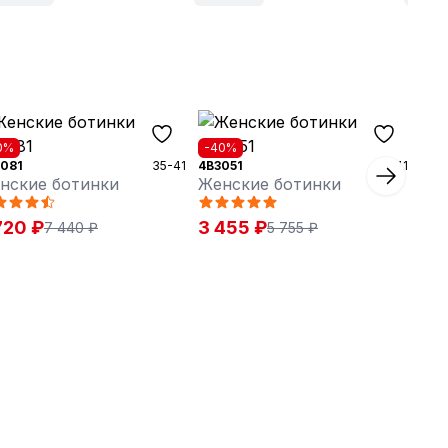
0%
-40%
081
35-41
4B3051
36-41
нские ботинки
Женские ботинки
720 ₽
3 455 ₽
7 440 ₽
5 755 ₽