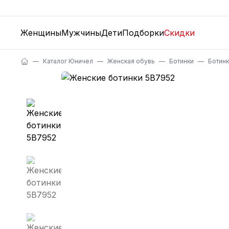
Женщины
Мужчины
Дети
Подборки
Скидки
Каталог Юничел
Женская обувь
Ботинки
Ботин