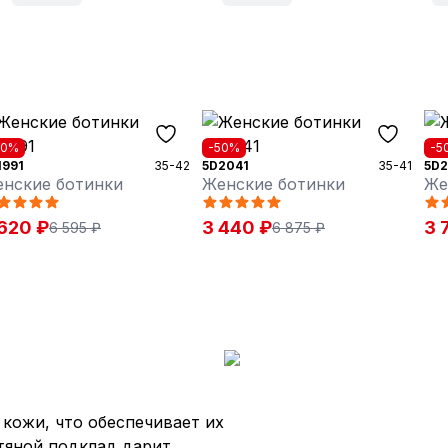
30%
-50%
-5
1991
35-42
5D2041
35-41
5D2
нские ботинки
Женские ботинки
Же
620 ₽
3 440 ₽
3 
6 595 ₽
6 875 ₽
кожи, что обеспечивает их
тяной подклад дарит