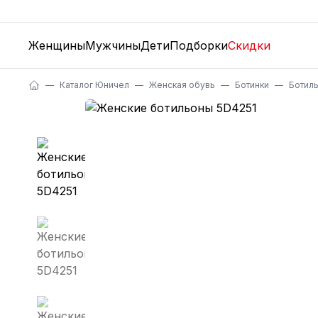
Женщины
Мужчины
Дети
Подборки
Скидки
Каталог Юничел
Женская обувь
Ботинки
Ботил