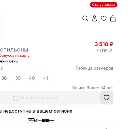
Статус заказа
3 510 ₽
ботильоны
7 015 ₽
бонусов на карту
жении цены
ер
Таблица размеров
38
39
40
41
Купили более 34 раз
Укажите размер
а недоступна в вашем регионе