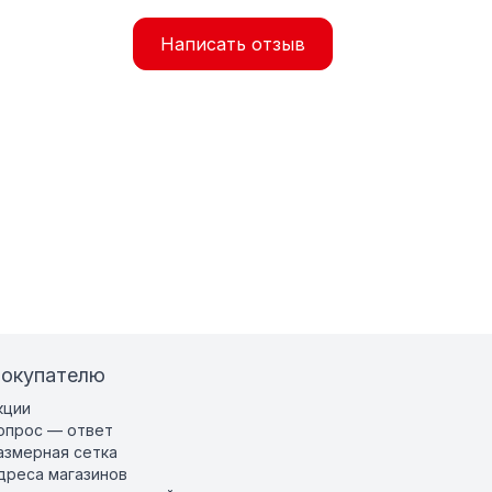
Написать отзыв
окупателю
кции
опрос — ответ
азмерная сетка
дреса магазинов