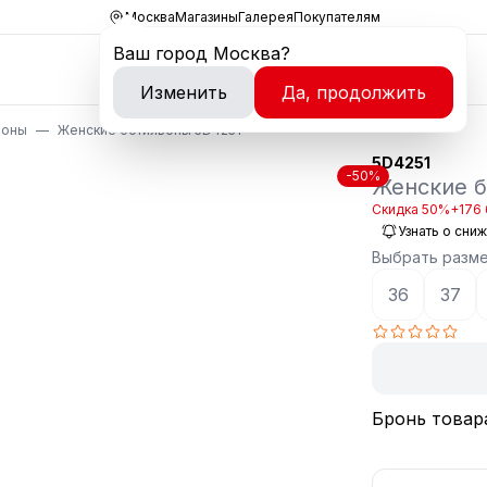
Москва
Магазины
Галерея
Покупателям
Ваш город
Москва
?
Изменить
Да, продолжить
ьоны
Женские ботильоны 5D4251
5D4251
-50%
Женские 
Скидка 50%
+176 
Узнать о сни
Выбрать разм
36
37
Бронь товар