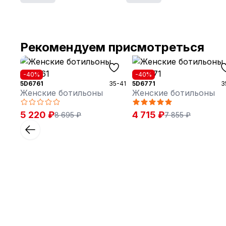
Рекомендуем присмотреться
-40%
-40%
35-41
5D6761
35-41
5D6771
3
Женские ботильоны
Женские ботильоны
5 220 ₽
4 715 ₽
8 695 ₽
7 855 ₽