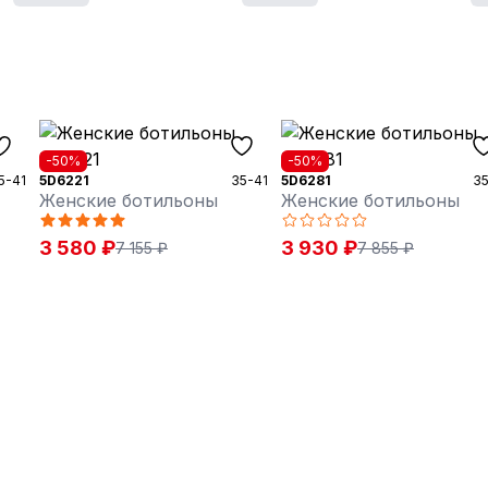
-50%
-50%
5-41
5D6221
35-41
5D6281
35
Женские ботильоны
Женские ботильоны
3 580 ₽
3 930 ₽
7 155 ₽
7 855 ₽