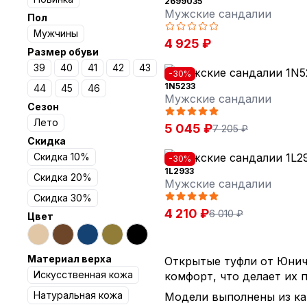
2699035
Мужские сандалии
Пол
Мужчины
4 925 ₽
Размер обуви
39
40
41
42
43
-30%
1N5233
44
45
46
Мужские сандалии
Сезон
Лето
5 045 ₽
7 205 ₽
Скидка
Скидка 10%
-30%
1L2933
Скидка 20%
Мужские сандалии
Скидка 30%
4 210 ₽
6 010 ₽
Цвет
Материал верха
Открытые туфли от Юниче
Искусственная кожа
комфорт, что делает их 
Натуральная кожа
Модели выполнены из кач