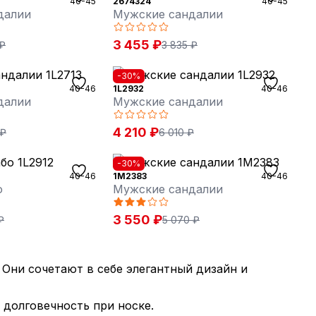
40-45
2674324
40-45
далии
Мужские сандалии
3 455 ₽
 ₽
3 835 ₽
-30%
40-46
1L2932
40-46
далии
Мужские сандалии
4 210 ₽
 ₽
6 010 ₽
-30%
40-46
1M2383
40-46
о
Мужские сандалии
3 550 ₽
₽
5 070 ₽
 Они сочетают в себе элегантный дизайн и
 долговечность при носке.