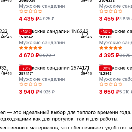
39-46
2699034
39-46
2674323
Мужские сандалии
Мужские сан
4 435 ₽
3 455 ₽
4 925 ₽
3 835
-30%
-30%
40-46
1N6242
40-46
1L2713
Мужские сандалии
Мужские сан
4 670 ₽
4 395 ₽
6 670 ₽
6 275
-20%
-30%
40-46
2574171
39-46
1L2912
Мужские сандалии
Мужские саб
3 940 ₽
3 650 ₽
4 925 ₽
5 210 
л — это идеальный выбор для теплого времени года.
подходящими как для прогулок, так и для работы.
ественных материалов, что обеспечивает удобство и