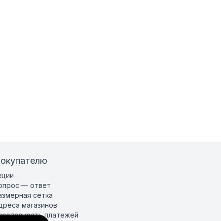
окупателю
кции
опрос — ответ
азмерная сетка
дреса магазинов
езопасность платежей