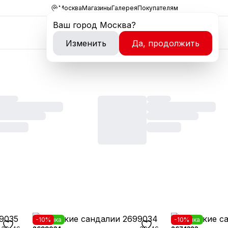
Москва
Магазины
Галерея
Покупателям
Ваш город
Москва
?
Изменить
Да, продолжить
Новинка
-10%
Новинка
-10%