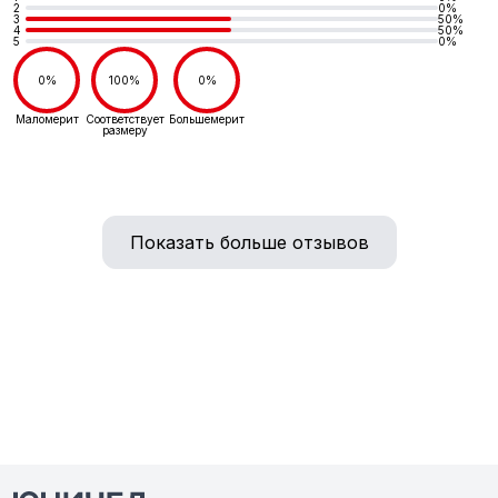
2
0%
3
50%
4
50%
5
0%
0%
100%
0%
Маломерит
Соответствует
Большемерит
размеру
Показать больше отзывов