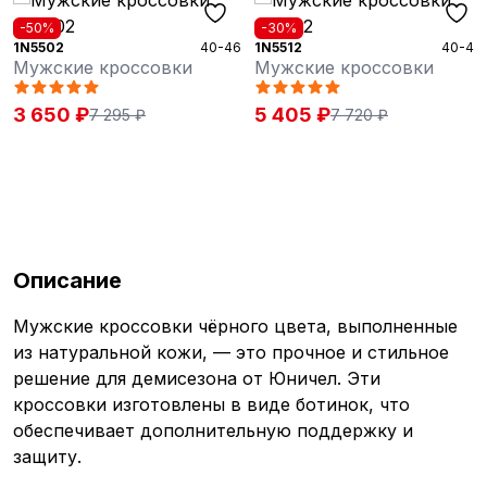
-50%
-30%
-
N5502
40-46
1N5512
40-46
1N
ужские кроссовки
Мужские кроссовки
М
 650 ₽
5 405 ₽
5
7 295 ₽
7 720 ₽
Описание
Мужские кроссовки чёрного цвета, выполненные
из натуральной кожи, — это прочное и стильное
решение для демисезона от Юничел. Эти
кроссовки изготовлены в виде ботинок, что
обеспечивает дополнительную поддержку и
защиту.