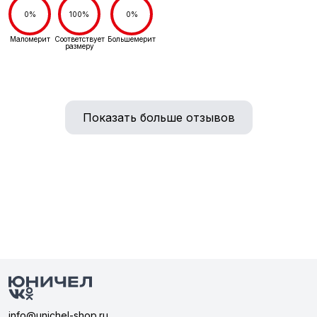
0%
100%
0%
Маломерит
Соответствует
Большемерит
размеру
Показать больше отзывов
info@unichel-shop.ru