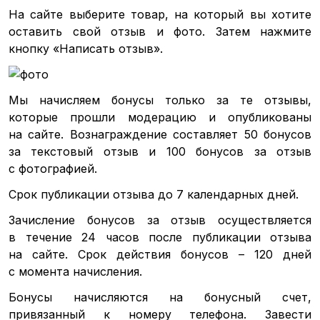
На сайте выберите товар, на который вы хотите
оставить свой отзыв и фото. Затем нажмите
кнопку
«Написать
отзыв».
Мы начисляем бонусы только за те отзывы,
которые прошли модерацию и опубликованы
на сайте. Вознаграждение составляет 50 бонусов
за текстовый отзыв и 100 бонусов за отзыв
с фотографией.
Срок публикации отзыва до 7 календарных дней.
Зачисление бонусов за отзыв осуществляется
в течение 24 часов после публикации отзыва
на сайте. Срок действия бонусов – 120 дней
с момента начисления.
Бонусы начисляются на бонусный счет,
привязанный к номеру телефона. Завести