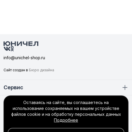
info@unichel-shop.ru
Сайт создан в
Бюро дизайна
Сервис
Оставаясь на сайте, вы соглашаетесь на
Покупателю
использование сохраняемых на вашем устройстве
+7 (351) 749-56-66
файлов cookie и на обработку персональных данных
Подробнее
интернет-магазин
пн–пт: 8:30 до 17:00 (МСК +2)
сб–вс: выходной